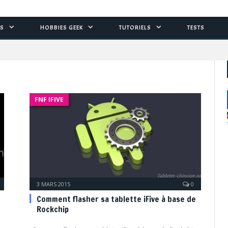
S
HOBBIES GEEK
TUTORIELS
TESTS
FNF IFIVE
3 MARS 2015
0
Comment flasher sa tablette iFive à base de
Rockchip
e