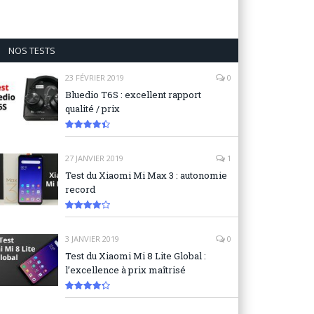
NOS TESTS
23 FÉVRIER 2019
0
Bluedio T6S : excellent rapport
qualité / prix
8.9
27 JANVIER 2019
1
Test du Xiaomi Mi Max 3 : autonomie
record
8.3
3 JANVIER 2019
0
Test du Xiaomi Mi 8 Lite Global :
l’excellence à prix maîtrisé
8.6