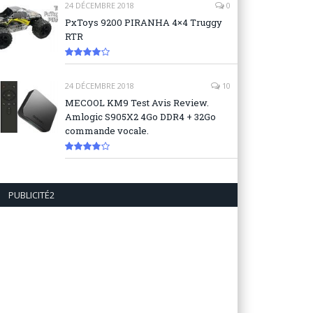
24 DÉCEMBRE 2018
0
PxToys 9200 PIRANHA 4×4 Truggy
RTR
8.1
24 DÉCEMBRE 2018
10
MECOOL KM9 Test Avis Review.
Amlogic S905X2 4Go DDR4 + 32Go
commande vocale.
7.6
PUBLICITÉ2