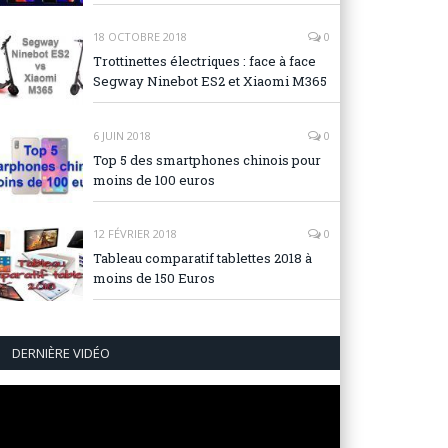
18 OCTOBRE 2018
0
Trottinettes électriques : face à face
Segway Ninebot ES2 et Xiaomi M365
6 JUIN 2018
0
Top 5 des smartphones chinois pour
moins de 100 euros
12 FÉVRIER 2018
0
Tableau comparatif tablettes 2018 à
moins de 150 Euros
DERNIÈRE VIDÉO
Lecteur
vidéo