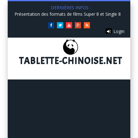
DERNIÈRES INFOS :
Présentation des formats de films Super 8 et Single 8
Facebook
Twitter
You
Google+
RSS
Login
Tube
TABLETTE
-CHINOISE.NET