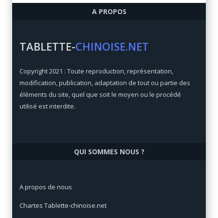
A PROPOS
Qualité/prix:
84 / 100
Prix:
€
TABLETTE-
CHINOISE.NET
Xiaomi Mi Max 3
Copyright 2021 : Toute reproduction, représentation,
Qualité/prix:
92 / 100
modification, publication, adaptation de tout ou partie des
Prix:
€
éléments du site, quel que soit le moyen ou le procédé
utilisé est interdite.
QUI SOMMES NOUS ?
A propos de nous
Chartes Tablette-chinoise.net