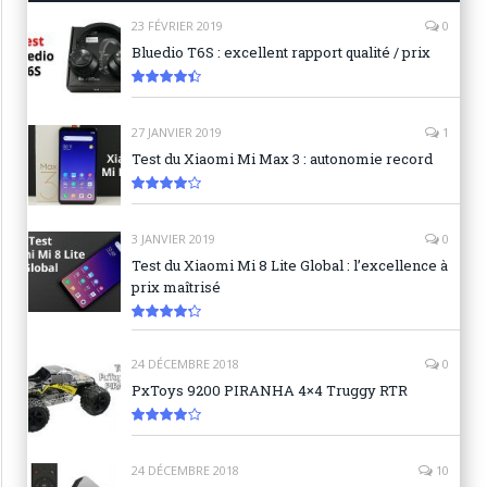
23 FÉVRIER 2019
0
Bluedio T6S : excellent rapport qualité / prix
8.9
27 JANVIER 2019
1
Test du Xiaomi Mi Max 3 : autonomie record
8.3
3 JANVIER 2019
0
Test du Xiaomi Mi 8 Lite Global : l’excellence à
prix maîtrisé
8.6
24 DÉCEMBRE 2018
0
PxToys 9200 PIRANHA 4×4 Truggy RTR
8.1
24 DÉCEMBRE 2018
10