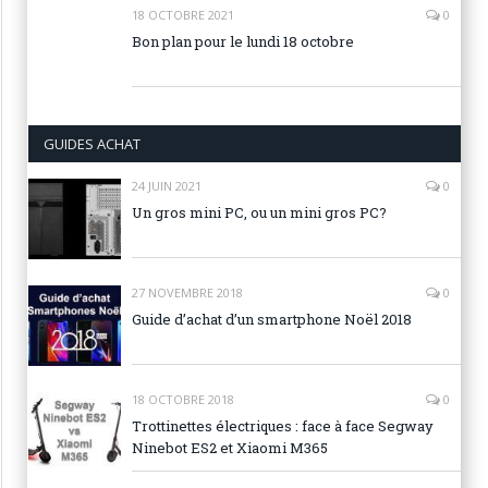
18 OCTOBRE 2021
0
Bon plan pour le lundi 18 octobre
GUIDES ACHAT
24 JUIN 2021
0
Un gros mini PC, ou un mini gros PC?
27 NOVEMBRE 2018
0
Guide d’achat d’un smartphone Noël 2018
18 OCTOBRE 2018
0
Trottinettes électriques : face à face Segway
Ninebot ES2 et Xiaomi M365