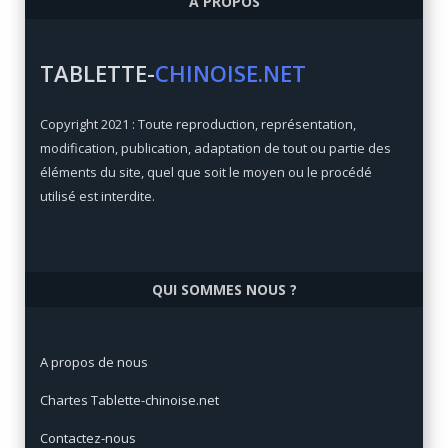
A PROPOS
Qualité/prix:
84 / 100
Prix:
€
TABLETTE-
CHINOISE.NET
Xiaomi Mi Max 3
Copyright 2021 : Toute reproduction, représentation,
Qualité/prix:
92 / 100
modification, publication, adaptation de tout ou partie des
Prix:
€
éléments du site, quel que soit le moyen ou le procédé
utilisé est interdite.
QUI SOMMES NOUS ?
A propos de nous
Chartes Tablette-chinoise.net
Contactez-nous