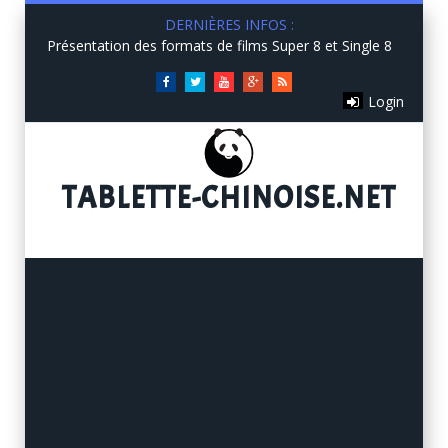
DERNIÈRES INFOS :
Présentation des formats de films Super 8 et Single 8
Facebook
Twitter
You
Google+
RSS
Login
Tube
TABLETTE
-CHINOISE.NET