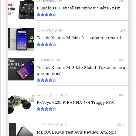
23 FÉVRIER 2019
0
Bluedio T6S : excellent rapport qualité / prix
8.9
27 JANVIER 2019
1
Test du Xiaomi Mi Max 3 : autonomie record
8.3
3 JANVIER 2019
0
Test du Xiaomi Mi 8 Lite Global : l’excellence à
prix maîtrisé
8.6
24 DÉCEMBRE 2018
0
PxToys 9200 PIRANHA 4×4 Truggy RTR
8.1
24 DÉCEMBRE 2018
10
MECOOL KM9 Test Avis Review. Amlogic