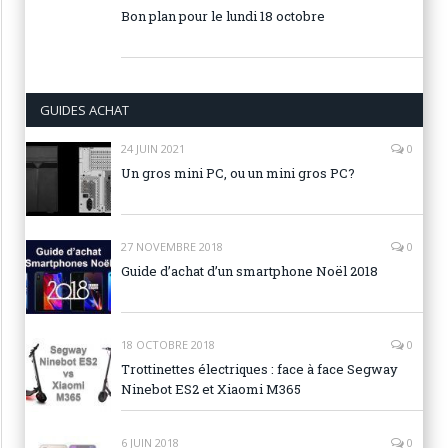
Bon plan pour le lundi 18 octobre
GUIDES ACHAT
24 JUIN 2021
0
Un gros mini PC, ou un mini gros PC?
27 NOVEMBRE 2018
0
Guide d’achat d’un smartphone Noël 2018
18 OCTOBRE 2018
0
Trottinettes électriques : face à face Segway
Ninebot ES2 et Xiaomi M365
6 JUIN 2018
0