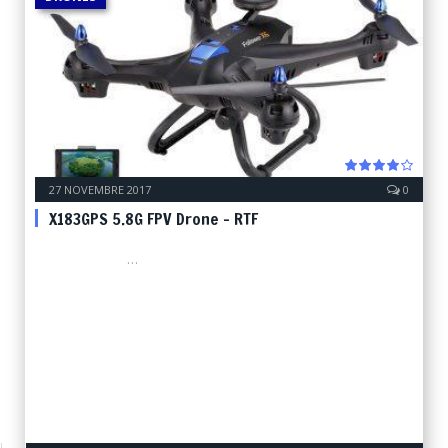
27 NOVEMBRE 2017
0
8.0
X183GPS 5.8G FPV Drone – RTF
…