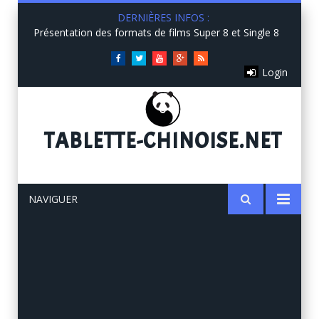
DERNIÈRES INFOS :
Présentation des formats de films Super 8 et Single 8
Facebook
Twitter
You
Google+
RSS
Login
Tube
TABLETTE
-CHINOISE.NET
NAVIGUER