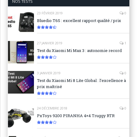
NOS TESTS
23 FÉVRIER 2019
0
Bluedio T6S : excellent rapport qualité / prix
8.9
27 JANVIER 2019
1
Test du Xiaomi Mi Max 3 : autonomie record
8.3
3 JANVIER 2019
0
Test du Xiaomi Mi 8 Lite Global : l’excellence à
prix maîtrisé
8.6
24 DÉCEMBRE 2018
0
PxToys 9200 PIRANHA 4×4 Truggy RTR
8.1