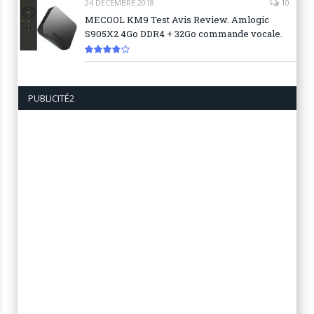
24 DÉCEMBRE 2018
10
MECOOL KM9 Test Avis Review. Amlogic
S905X2 4Go DDR4 + 32Go commande vocale.
7.6
PUBLICITÉ2