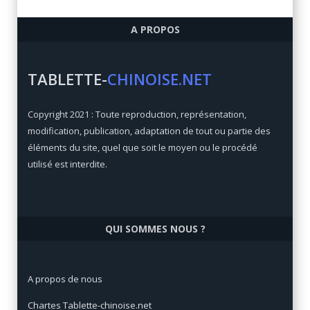
Ulefone Armor 6
A PROPOS
Qualité/prix:
84 / 100
Prix:
€
TABLETTE-
CHINOISE.NET
Xiaomi Mi Max 3
Copyright 2021 : Toute reproduction, représentation,
Qualité/prix:
92 / 100
modification, publication, adaptation de tout ou partie des
Prix:
€
éléments du site, quel que soit le moyen ou le procédé
utilisé est interdite.
QUI SOMMES NOUS ?
A propos de nous
Chartes Tablette-chinoise.net