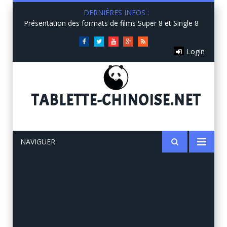
DERNIÈRES INFOS :
Présentation des formats de films Super 8 et Single 8
Facebook
Twitter
You
Google+
RSS
Login
Tube
TABLETTE
-CHINOISE.NET
NAVIGUER