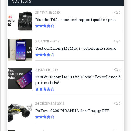
NOS TESTS
23 FÉVRIER 2019
0
Bluedio T6S : excellent rapport qualité / prix
8.9
27 JANVIER 2019
1
Test du Xiaomi Mi Max 3 : autonomie record
8.3
3 JANVIER 2019
0
Test du Xiaomi Mi 8 Lite Global : l’excellence à
prix maîtrisé
8.6
24 DÉCEMBRE 2018
0
PxToys 9200 PIRANHA 4×4 Truggy RTR
8.1