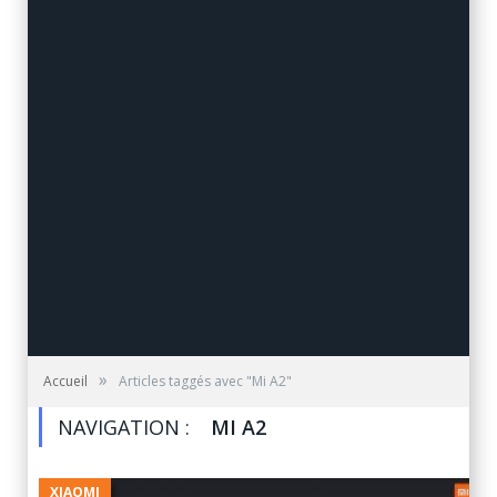
»
Accueil
Articles taggés avec "Mi A2"
NAVIGATION :
MI A2
XIAOMI