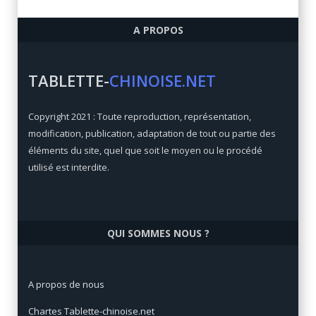
Ulefone Armor 6
A PROPOS
Qualité/prix:
84 / 100
Prix:
€
TABLETTE-
CHINOISE.NET
Xiaomi Mi Max 3
Copyright 2021 : Toute reproduction, représentation,
Qualité/prix:
92 / 100
modification, publication, adaptation de tout ou partie des
Prix:
€
éléments du site, quel que soit le moyen ou le procédé
utilisé est interdite.
QUI SOMMES NOUS ?
A propos de nous
Chartes Tablette-chinoise.net