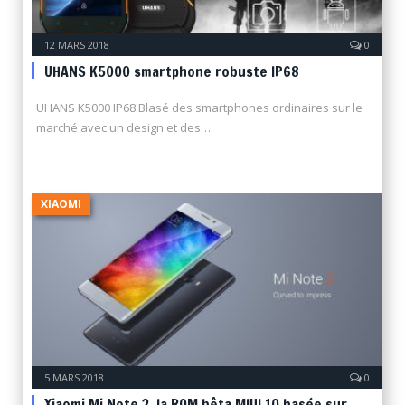
12 MARS 2018
0
UHANS K5000 smartphone robuste IP68
UHANS K5000 IP68 Blasé des smartphones ordinaires sur le
marché avec un design et des…
XIAOMI
5 MARS 2018
0
Xiaomi Mi Note 2, la ROM bêta MIUI 10 basée sur