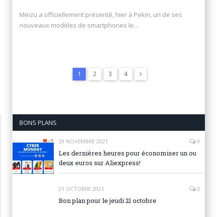
Meizu a officiellement présenté, hier à Pekin, un de ses
nouveaux modèles de smartphones le…
Suivant
1
2
3
4
BONS PLANS
29 NOVEMBRE 2021
0
Les dernières heures pour économiser un ou
deux euros sur Aliexpress!
21 OCTOBRE 2021
0
Bon plan pour le jeudi 21 octobre