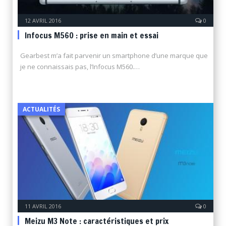
12 AVRIL 2016
0
Infocus M560 : prise en main et essai
Gearbest m’a fait parvenir un smartphone d’une marque que
je ne connaissais pas, l’Infocus M560.…
ACTUALITÉS
11 AVRIL 2016
0
Meizu M3 Note : caractéristiques et prix