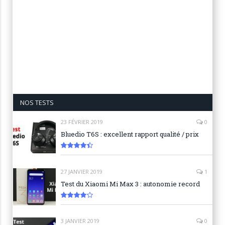
NOS TESTS
23 FÉVRIER 2019
0
Bluedio T6S : excellent rapport qualité / prix
8.9
27 JANVIER 2019
1
Test du Xiaomi Mi Max 3 : autonomie record
8.3
3 JANVIER 2019
0