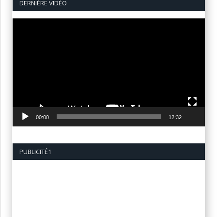
DERNIÈRE VIDÉO
Lecteur
vidéo
00:00
12:32
PUBLICITÉ1