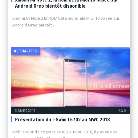
Android Oreo bientôt disponible
Xiaomi Mi Note 2 la ROM bêta mondiale MIUI 10 basée sur
Android Oreo bientôt…
ACTUALITÉS
3 MARS 2018
0
Présentation du I-Swim L5702 au MWC 2018
Mobile World Congress 2018 Au MWC 2018, il y avait des