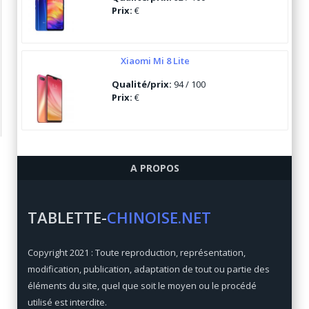
Prix:
€
Xiaomi Mi 8 Lite
Qualité/prix:
94 / 100
Prix:
€
Ulefone Armor 6
A PROPOS
Qualité/prix:
84 / 100
Prix:
€
TABLETTE-
CHINOISE.NET
Xiaomi Mi Max 3
Copyright 2021 : Toute reproduction, représentation,
Qualité/prix:
92 / 100
modification, publication, adaptation de tout ou partie des
Prix:
€
éléments du site, quel que soit le moyen ou le procédé
utilisé est interdite.