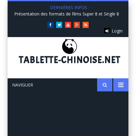
DERNIÈRES INFOS :
Présentation des formats de films Super 8 et Single 8
Facebook
Twitter
You
Google+
RSS
Login
Tube
TABLETTE
-CHINOISE.NET
NAVIGUER