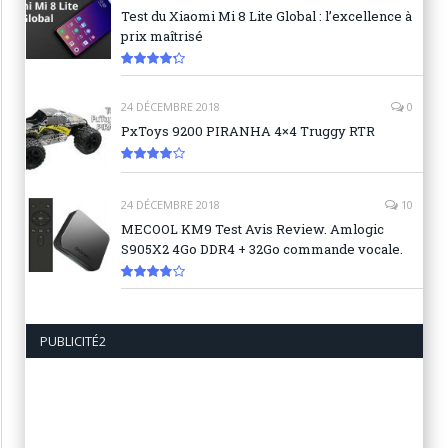
Test du Xiaomi Mi 8 Lite Global : l’excellence à
prix maîtrisé
8.6
24 DÉCEMBRE 2018
0
PxToys 9200 PIRANHA 4×4 Truggy RTR
8.1
24 DÉCEMBRE 2018
10
MECOOL KM9 Test Avis Review. Amlogic
S905X2 4Go DDR4 + 32Go commande vocale.
7.6
PUBLICITÉ2