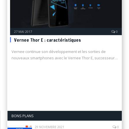
27 MAI 2017
0
Vernee Thor E : caractéristiques
Vernee continue son développement et les sorties de
nouveaux smartphones avec le Vernee Thor E, successeur…
BONS PLANS
29 NOVEMBRE 2021
0