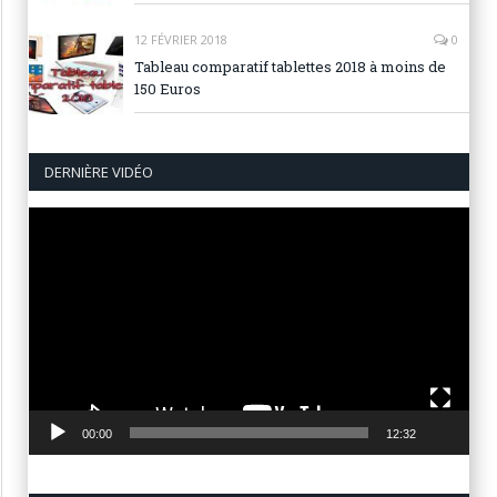
12 FÉVRIER 2018
0
Tableau comparatif tablettes 2018 à moins de
150 Euros
DERNIÈRE VIDÉO
Lecteur
vidéo
00:00
12:32