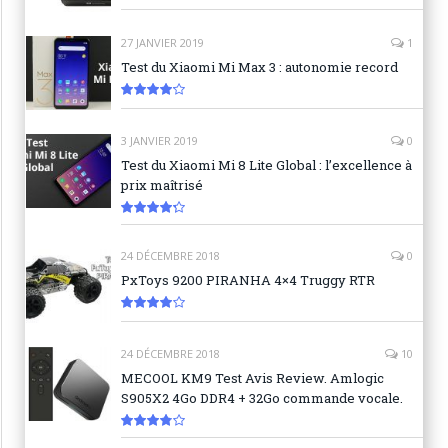
8.9
27 JANVIER 2019
1
Test du Xiaomi Mi Max 3 : autonomie record
8.3
3 JANVIER 2019
0
Test du Xiaomi Mi 8 Lite Global : l’excellence à
prix maîtrisé
8.6
24 DÉCEMBRE 2018
0
PxToys 9200 PIRANHA 4×4 Truggy RTR
8.1
24 DÉCEMBRE 2018
10
MECOOL KM9 Test Avis Review. Amlogic
S905X2 4Go DDR4 + 32Go commande vocale.
7.6