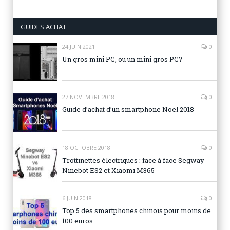
GUIDES ACHAT
24 JUIN 2021
0
Un gros mini PC, ou un mini gros PC?
27 NOVEMBRE 2018
0
Guide d’achat d’un smartphone Noël 2018
18 OCTOBRE 2018
0
Trottinettes électriques : face à face Segway
Ninebot ES2 et Xiaomi M365
6 JUIN 2018
0
Top 5 des smartphones chinois pour moins de
100 euros