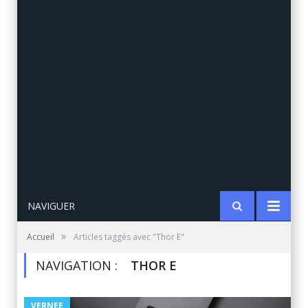
NAVIGUER
»
Accueil
Articles taggés avec "Thor E"
NAVIGATION :
THOR E
VERNEE