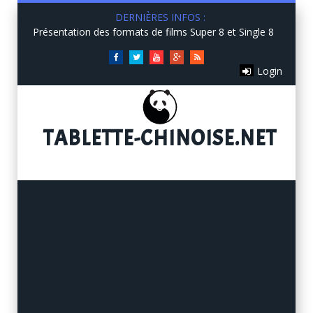
DERNIÈRES INFOS :
Présentation des formats de films Super 8 et Single 8
Facebook
Twitter
You
Google+
RSS
Login
Tube
TABLETTE
-CHINOISE.NET