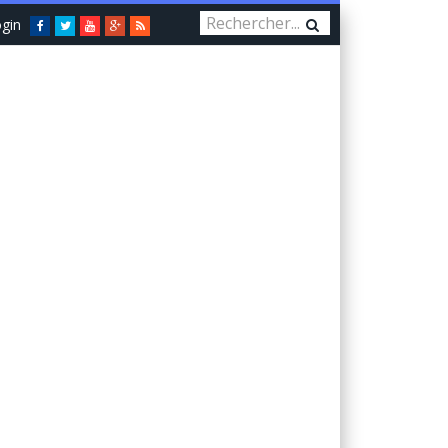
gin
Facebook
Twitter
You
Google+
RSS
Tube