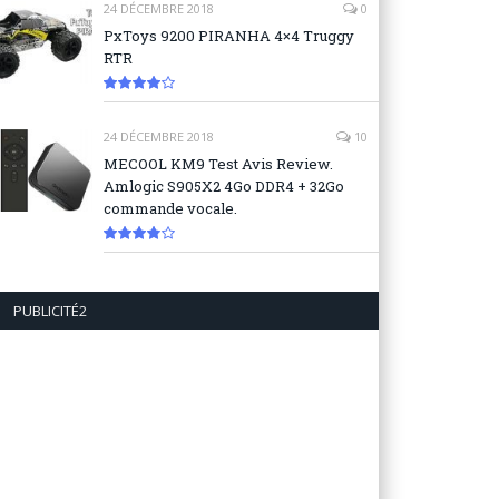
24 DÉCEMBRE 2018
0
PxToys 9200 PIRANHA 4×4 Truggy
RTR
8.1
24 DÉCEMBRE 2018
10
MECOOL KM9 Test Avis Review.
Amlogic S905X2 4Go DDR4 + 32Go
commande vocale.
7.6
PUBLICITÉ2