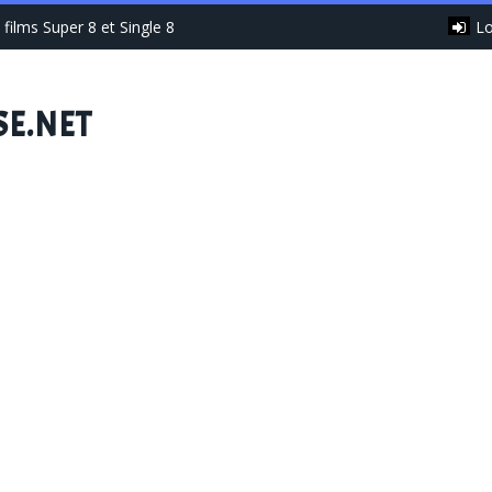
Lo
films Super 8 et Single 8
SE.NET