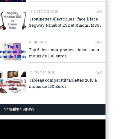
18 OCTOBRE 2018
0
Trottinettes électriques : face à face
Segway Ninebot ES2 et Xiaomi M365
6 JUIN 2018
0
Top 5 des smartphones chinois pour
moins de 100 euros
12 FÉVRIER 2018
0
Tableau comparatif tablettes 2018 à
moins de 150 Euros
DERNIÈRE VIDÉO
Lecteur
vidéo