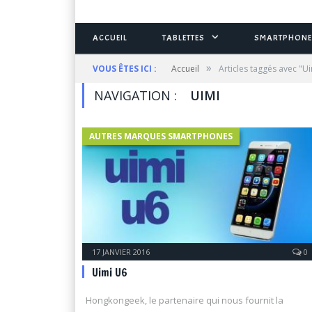
ACCUEIL
TABLETTES
SMARTPHONE
»
VOUS ÊTES ICI :
Accueil
Articles taggés avec "U
NAVIGATION :
UIMI
AUTRES MARQUES SMARTPHONES
17 JANVIER 2016
0
Uimi U6
Hongkongeek, le partenaire qui nous fournit la