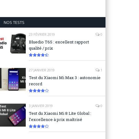
NOS TESTS
23 FÉVRIER 2019
0
Bluedio T6S : excellent rapport
qualité / prix
8.9
27 JANVIER 2019
1
Test du Xiaomi Mi Max 3 : autonomie
record
8.3
3 JANVIER 2019
0
Test du Xiaomi Mi 8 Lite Global :
l’excellence à prix maîtrisé
8.6