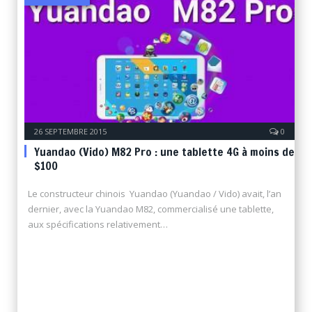
26 SEPTEMBRE 2015
0
Yuandao (Vido) M82 Pro : une tablette 4G à moins de
$100
Le constructeur chinois Yuandao (Yuandao / Vido) avait, l’an
dernier, avec la Yuandao M82, commercialisé une tablette,
aux spécifications relativement…