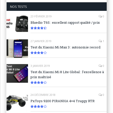
NOS TESTS
23 FÉVRIER 2019
0
Bluedio T6S : excellent rapport qualité / prix
8.9
27 JANVIER 2019
1
Test du Xiaomi Mi Max 3 : autonomie record
8.3
3 JANVIER 2019
0
Test du Xiaomi Mi 8 Lite Global : l’excellence à
prix maîtrisé
8.6
24 DÉCEMBRE 2018
0
PxToys 9200 PIRANHA 4×4 Truggy RTR