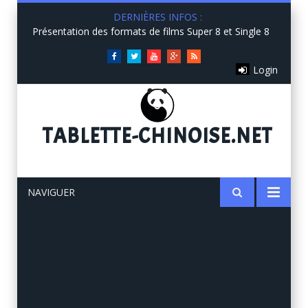
DERNIÈRES INFOS :
Présentation des formats de films Super 8 et Single 8
Facebook
Twitter
You
Google+
RSS
Login
Tube
TABLETTE
-CHINOISE.NET
NAVIGUER