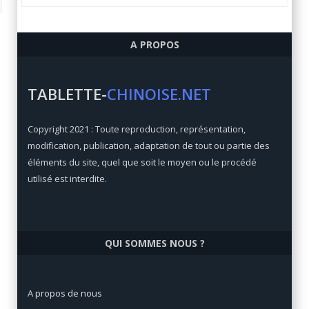
Ulefone Armor 6
A PROPOS
Qualité/prix:
84 / 100
Prix:
€
TABLETTE-
CHINOISE.NET
Xiaomi Mi Max 3
Copyright 2021 : Toute reproduction, représentation,
Qualité/prix:
92 / 100
modification, publication, adaptation de tout ou partie des
Prix:
€
éléments du site, quel que soit le moyen ou le procédé
utilisé est interdite.
QUI SOMMES NOUS ?
A propos de nous