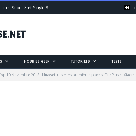
Lo
films Super 8 et Single 8
SE.NET
S
HOBBIES GEEK
TUTORIELS
TESTS
op 10 Novembre 2018 : Huawei truste les premières places, OnePlus et Xiaomi