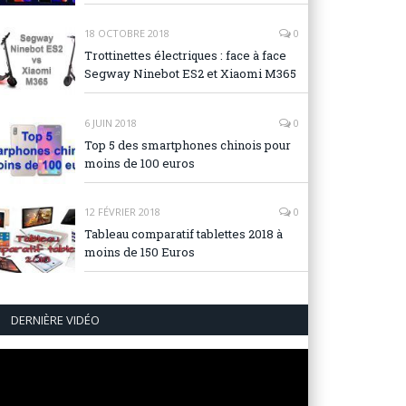
18 OCTOBRE 2018
0
Trottinettes électriques : face à face
Segway Ninebot ES2 et Xiaomi M365
6 JUIN 2018
0
Top 5 des smartphones chinois pour
moins de 100 euros
12 FÉVRIER 2018
0
Tableau comparatif tablettes 2018 à
moins de 150 Euros
DERNIÈRE VIDÉO
Lecteur
vidéo