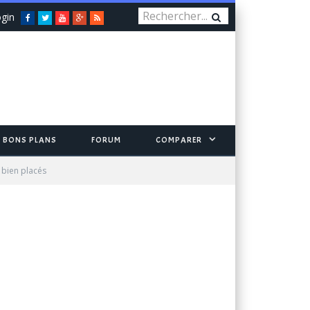
gin
Facebook
Twitter
You
Google+
RSS
Tube
BONS PLANS
FORUM
COMPARER
 bien placés