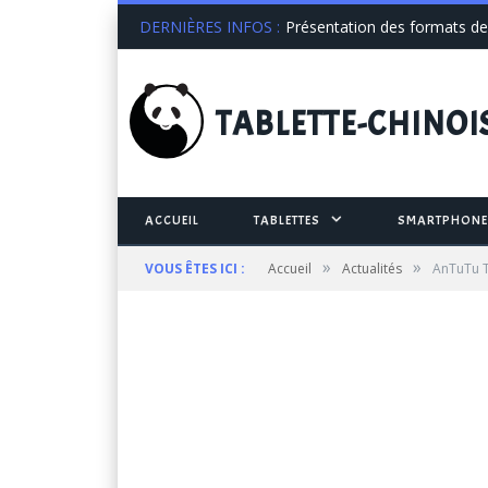
DERNIÈRES INFOS :
Présentation des formats de 
TABLETTE
-CHINOI
ACCUEIL
TABLETTES
SMARTPHONE
»
»
VOUS ÊTES ICI :
Accueil
Actualités
AnTuTu T