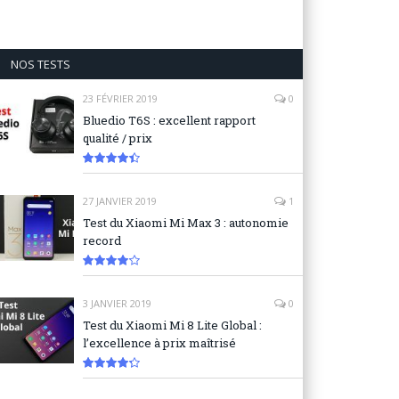
NOS TESTS
23 FÉVRIER 2019
0
Bluedio T6S : excellent rapport
qualité / prix
8.9
27 JANVIER 2019
1
Test du Xiaomi Mi Max 3 : autonomie
record
8.3
3 JANVIER 2019
0
Test du Xiaomi Mi 8 Lite Global :
l’excellence à prix maîtrisé
8.6