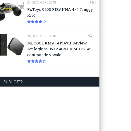
24 DÉCEMBRE 2018
0
PxToys 9200 PIRANHA 4×4 Truggy
RTR
8.1
24 DÉCEMBRE 2018
10
MECOOL KM9 Test Avis Review.
Amlogic S905X2 4Go DDR4 + 32Go
commande vocale.
7.6
PUBLICITÉ2