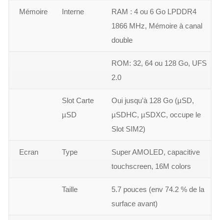
Mémoire
Interne
RAM : 4 ou 6 Go LPDDR4
1866 MHz, Mémoire à canal
double
ROM: 32, 64 ou 128 Go, UFS
2.0
Slot Carte
Oui jusqu’à 128 Go (µSD,
µSD
µSDHC, µSDXC, occupe le
Slot SIM2)
Ecran
Type
Super AMOLED, capacitive
touchscreen, 16M colors
Taille
5.7 pouces (env 74.2 % de la
surface avant)