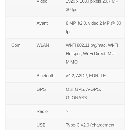
Vidéo
1920 x 1080 pixels 2.07 MP
30 fps
Avant
8 MP, f/2.0, video 2 MP @ 30
fps
Com
WLAN
Wi-Fi 802.11 b/g/n/ac, Wi-Fi
Hotspot, Wi-Fi Direct, MU-
MiMO
Bluetooth
v4.2, A2DP, EDR, LE
GPS
Oui, GPS, A-GPS,
GLONASS
Radio
?
USB
Type-C v2.0 (chargement,