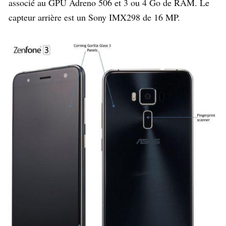
associé au GPU Adreno 506 et 3 ou 4 Go de RAM. Le
capteur arrière est un Sony IMX298 de 16 MP.