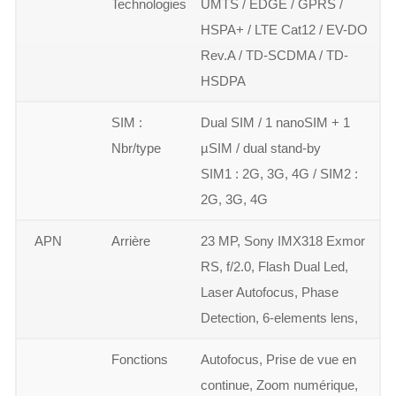
Technologies
UMTS / EDGE / GPRS /
HSPA+ / LTE Cat12 / EV-DO
Rev.A / TD-SCDMA / TD-
HSDPA
SIM :
Dual SIM / 1 nanoSIM + 1
Nbr/type
µSIM / dual stand-by
SIM1 : 2G, 3G, 4G / SIM2 :
2G, 3G, 4G
APN
Arrière
23 MP, Sony IMX318 Exmor
RS, f/2.0, Flash Dual Led,
Laser Autofocus, Phase
Detection, 6-elements lens,
Fonctions
Autofocus, Prise de vue en
continue, Zoom numérique,