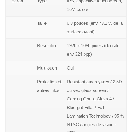
Ecran
Type
IPS, capacitive touchscreen,
16M colors
Taille
6.8 pouces (env 73.1 % de la
surface avant)
Résolution
1920 x 1080 pixels (densité
env 324 ppp)
Multitouch
Oui
Protection et
Resistant aux rayures / 2.5D
autres infos
curved glass screen /
Corning Gorilla Glass 4 /
Bluelight Filter / Full
Lamination Technology / 95 %
NTSC / angles de vision :