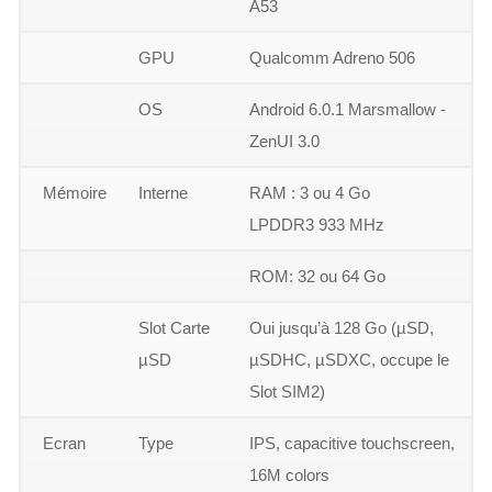
A53
GPU
Qualcomm Adreno 506
OS
Android 6.0.1 Marsmallow -
ZenUI 3.0
Mémoire
Interne
RAM : 3 ou 4 Go
LPDDR3 933 MHz
ROM: 32 ou 64 Go
Slot Carte
Oui jusqu’à 128 Go (µSD,
µSD
µSDHC, µSDXC, occupe le
Slot SIM2)
Ecran
Type
IPS, capacitive touchscreen,
16M colors