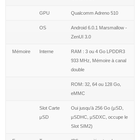
GPU
Qualcomm Adreno 510
OS
Android 6.0.1 Marsmallow -
ZenUI 3.0
Mémoire
Interne
RAM : 3 ou 4 Go LPDDR3
933 MHz, Mémoire à canal
double
ROM: 32, 64 ou 128 Go,
eMMC
Slot Carte
Oui jusqu’à 256 Go (µSD,
µSD
µSDHC, µSDXC, occupe le
Slot SIM2)