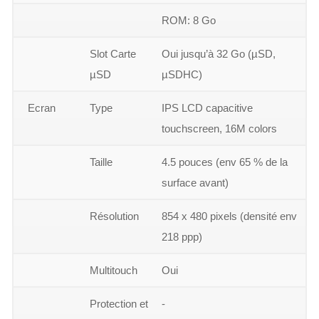
ROM: 8 Go
Slot Carte
Oui jusqu’à 32 Go (µSD,
µSD
µSDHC)
Ecran
Type
IPS LCD capacitive
touchscreen, 16M colors
Taille
4.5 pouces (env 65 % de la
surface avant)
Résolution
854 x 480 pixels (densité env
218 ppp)
Multitouch
Oui
Protection et
-