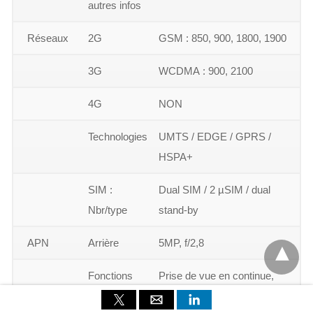
autres infos
Réseaux
2G
GSM : 850, 900, 1800, 1900
3G
WCDMA : 900, 2100
4G
NON
Technologies
UMTS / EDGE / GPRS /
HSPA+
SIM :
Dual SIM / 2 µSIM / dual
Nbr/type
stand-by
APN
Arrière
5MP, f/2,8
Fonctions
Prise de vue en continue,
Zoom numérique,