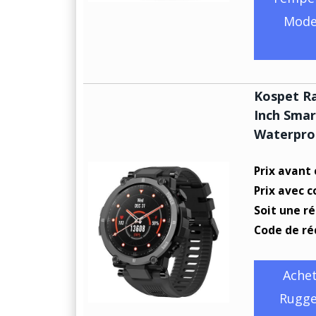
Mode
Kospet R
Inch Smar
Waterproo
Prix avant
Prix avec 
Soit une r
Code de ré
Ache
Rugge