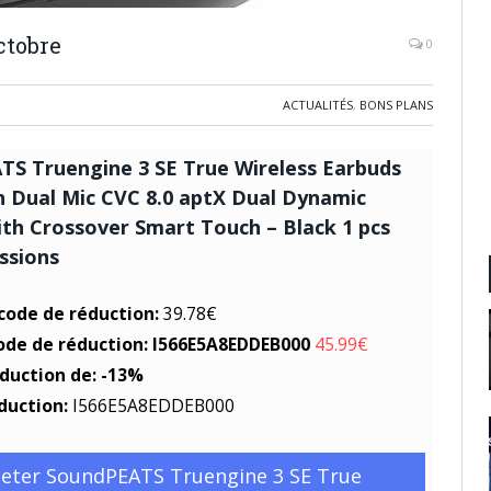
ctobre
0
ACTUALITÉS
,
BONS PLANS
S Truengine 3 SE True Wireless Earbuds
 Dual Mic CVC 8.0 aptX Dual Dynamic
ith Crossover Smart Touch – Black 1 pcs
sions
 code de réduction:
39.78€
code de réduction: I566E5A8EDDEB000
45.99€
éduction de: -13%
duction:
I566E5A8EDDEB000
eter SoundPEATS Truengine 3 SE True