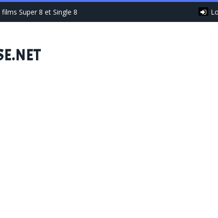
Lo
films Super 8 et Single 8
SE.NET