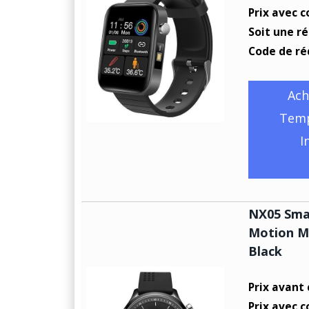
Prix avec c
Soit une r
Code de ré
Ach
Temp
I
NX05 Sma
Motion Mo
Black
Prix avant
Prix avec c