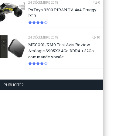
24 DÉCEMBRE 2018
0
PxToys 9200 PIRANHA 4×4 Truggy
RTR
8.1
24 DÉCEMBRE 2018
10
MECOOL KM9 Test Avis Review.
Amlogic S905X2 4Go DDR4 + 32Go
commande vocale.
7.6
PUBLICITÉ2