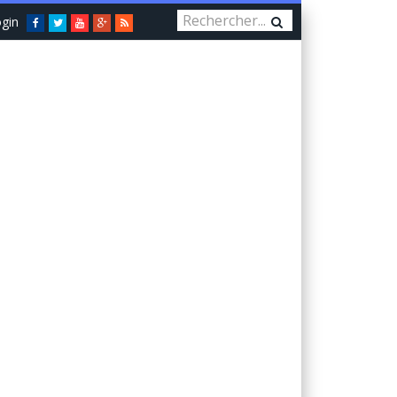
gin
Facebook
Twitter
You
Google+
RSS
Tube