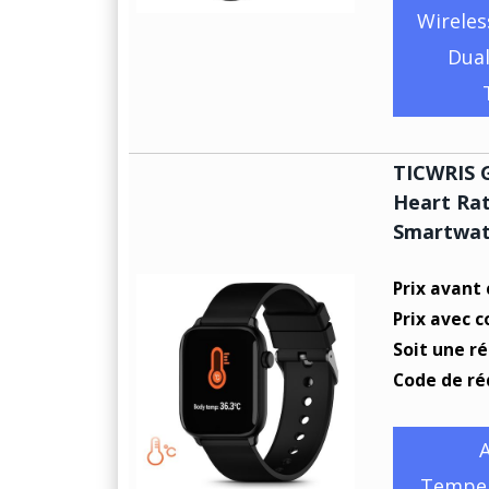
Wireles
Dual
TICWRIS 
Heart Rat
Smartwatc
Prix avant
Prix avec 
Soit une r
Code de ré
Temper