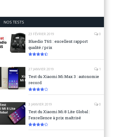
NOS TESTS
23 FÉVRIER 2019
0
Bluedio T6S : excellent rapport
qualité / prix
8.9
27 JANVIER 2019
1
Test du Xiaomi Mi Max 3 : autonomie
record
8.3
3 JANVIER 2019
0
Test du Xiaomi Mi 8 Lite Global :
l’excellence à prix maîtrisé
8.6