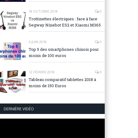
18 OCTOBRE 2018
0
Trottinettes électriques : face à face
Segway Ninebot ES2 et Xiaomi M365
6 JUIN 2018
0
Top 5 des smartphones chinois pour
moins de 100 euros
12 FÉVRIER 2018
0
Tableau comparatif tablettes 2018 à
moins de 150 Euros
DERNIÈRE VIDÉO
Lecteur
vidéo