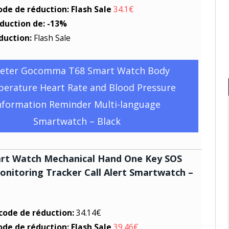
ode de réduction: Flash Sale
34.1€
éduction de: -13%
duction:
Flash Sale
eter Gocomma T68 Smart Watch Body
erature Heart Rate and Blood Pressure
nformation Reminder Multi-language
Smartwatch – Black
rt Watch Mechanical Hand One Key SOS
nitoring Tracker Call Alert Smartwatch –
 code de réduction:
34.14€
ode de réduction: Flash Sale
39.46€