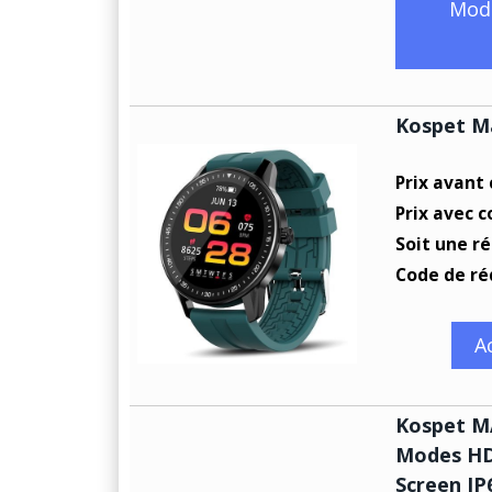
Mode
Kospet M
Prix avant
Prix avec c
Soit une r
Code de ré
A
Kospet MA
Modes HD 
Screen IP