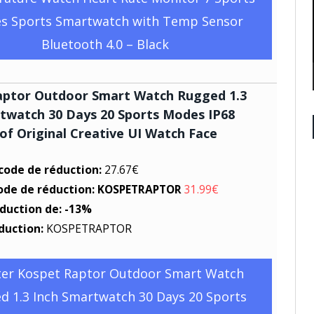
s Sports Smartwatch with Temp Sensor
Bluetooth 4.0 – Black
aptor Outdoor Smart Watch Rugged 1.3
twatch 30 Days 20 Sports Modes IP68
f Original Creative UI Watch Face
 code de réduction:
27.67€
code de réduction: KOSPETRAPTOR
31.99€
éduction de: -13%
duction:
KOSPETRAPTOR
ter Kospet Raptor Outdoor Smart Watch
d 1.3 Inch Smartwatch 30 Days 20 Sports