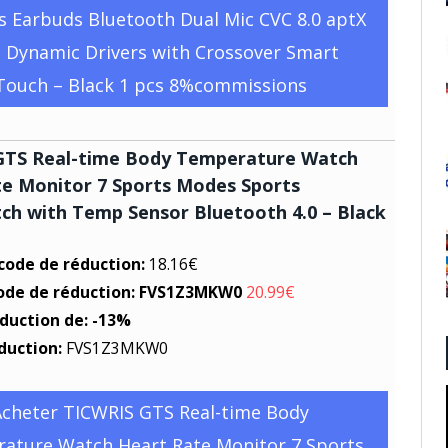
s Earbuds Bluetooth Dual Mic CVC 8.0 aptX
 Dynamic Drivers with Crossover Smart
Touch – Black 1 pcs 8%commissions
GTS Real-time Body Temperature Watch
e Monitor 7 Sports Modes Sports
h with Temp Sensor Bluetooth 4.0 – Black
 code de réduction:
18.16€
code de réduction: FVS1Z3MKW0
20.99€
éduction de: -13%
duction:
FVS1Z3MKW0
Acheter TICWRIS GTS Real-time Body
ature Watch Heart Rate Monitor 7 Sports