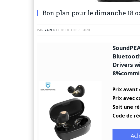
Bon plan pour le dimanche 18 o
PAR
YAREK
LE
18 OCTOBRE 2020
SoundPEAT
Bluetooth
Drivers w
8%commis
Prix avant
Prix avec 
Soit une r
Code de ré
Ach