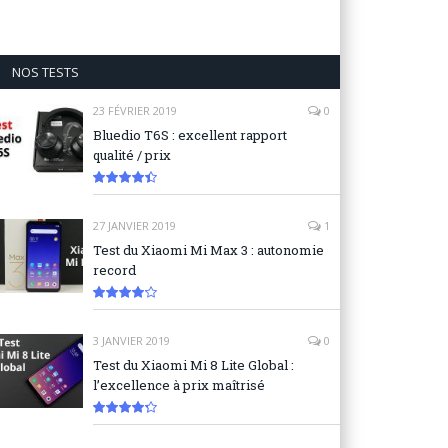
NOS TESTS
23 FÉVRIER 2019
0
Bluedio T6S : excellent rapport
qualité / prix
8.9
27 JANVIER 2019
1
Test du Xiaomi Mi Max 3 : autonomie
record
8.3
3 JANVIER 2019
0
Test du Xiaomi Mi 8 Lite Global :
l’excellence à prix maîtrisé
8.6