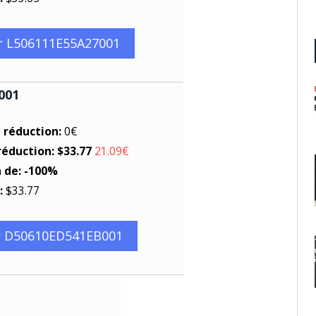
r L506111E55A27001
001
e réduction:
0€
réduction: $33.77
21.09€
n de: -100%
:
$33.77
r D50610ED541EB001