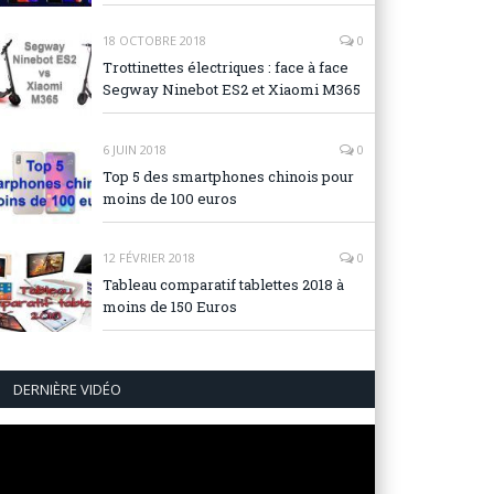
18 OCTOBRE 2018
0
Trottinettes électriques : face à face
Segway Ninebot ES2 et Xiaomi M365
6 JUIN 2018
0
Top 5 des smartphones chinois pour
moins de 100 euros
12 FÉVRIER 2018
0
Tableau comparatif tablettes 2018 à
moins de 150 Euros
DERNIÈRE VIDÉO
Lecteur
vidéo