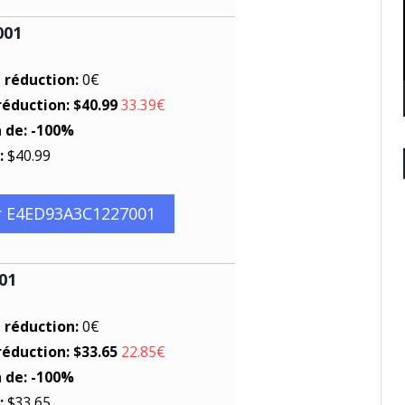
001
e réduction:
0€
réduction: $40.99
33.39€
n de: -100%
:
$40.99
r E4ED93A3C1227001
01
e réduction:
0€
réduction: $33.65
22.85€
n de: -100%
:
$33.65