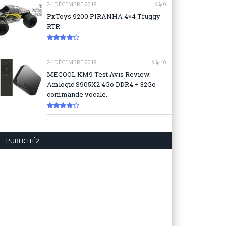
24 DÉCEMBRE 2018
0
PxToys 9200 PIRANHA 4×4 Truggy
RTR
8.1
24 DÉCEMBRE 2018
10
MECOOL KM9 Test Avis Review.
Amlogic S905X2 4Go DDR4 + 32Go
commande vocale.
7.6
PUBLICITÉ2