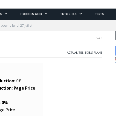
S
HOBBIES GEEK
TUTORIELS
TESTS
pour le lundi 27 juillet
0
ACTUALITÉS
,
BONS PLANS
duction:
0€
uction: Page Price
: 0%
ge Price