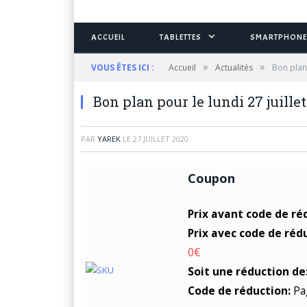
ACCUEIL
TABLETTES
SMARTPHONE
»
»
VOUS ÊTES ICI :
Accueil
Actualités
Bon plan 
Bon plan pour le lundi 27 juillet
PAR
YAREK
LE
27 JUILLET 2020
Coupon
Prix avant code de ré
Prix avec code de réd
0€
Soit une réduction de
Code de réduction:
Pa