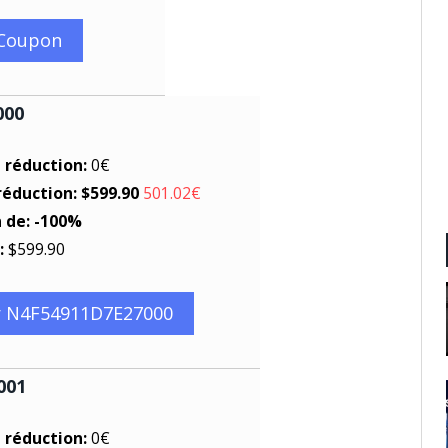
 Coupon
000
e réduction:
0€
réduction: $599.90
501.02€
n de: -100%
:
$599.90
r N4F54911D7E27000
001
e réduction:
0€