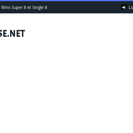
Lo
films Super 8 et Single 8
SE.NET