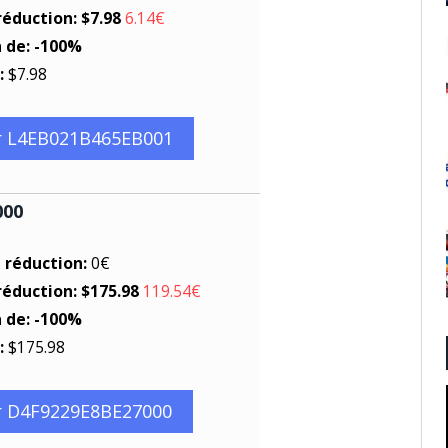
réduction: $7.98
6.14€
n de: -100%
:
$7.98
r L4EB021B465EB001
000
e réduction:
0€
réduction: $175.98
119.54€
n de: -100%
:
$175.98
r D4F9229E8BE27000