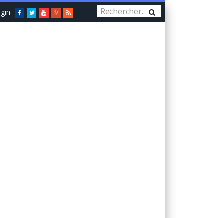
gin
Facebook
Twitter
You
Google+
RSS
Tube