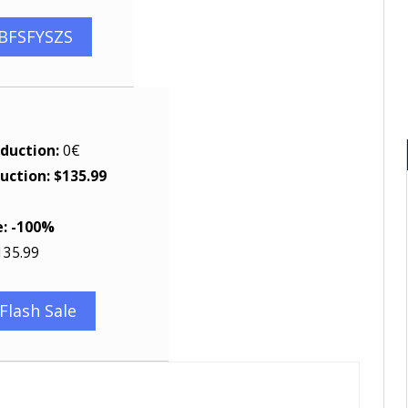
HBFSFYSZS
éduction:
0€
uction: $135.99
e: -100%
135.99
Flash Sale