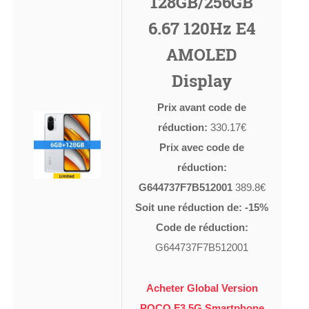
128GB/256GB
6.67 120Hz E4
AMOLED
Display
Prix avant code de
réduction:
330.17€
Prix avec code de
réduction:
G644737F7B512001
389.8€
Soit une réduction de: -15%
Code de réduction:
G644737F7B512001
Acheter Global Version
POCO F3 5G Smartphone