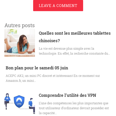
LEAVE A COMMENT
Autres posts
Quelles sont les meilleures tablettes
chinoises ?
La vie est devenue plus simple avec la
technologie. En effet, la recherche constante du…
Bon plan pour le samedi 05 juin
ACEPC AK2, un mini PC discret et intéressant En ce moment sur
Amazon.fr, un mini…
Comprendre l’utilité des VPN
L’une des compétences les plus importantes que
tout utilisateur d’ordinateur devrait posséder est
la capacité…