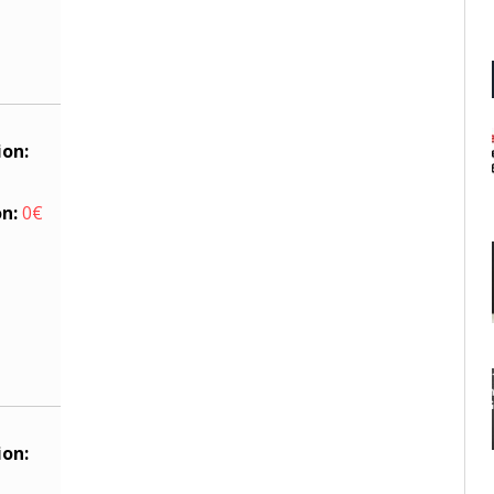
ion:
on:
0€
ion: