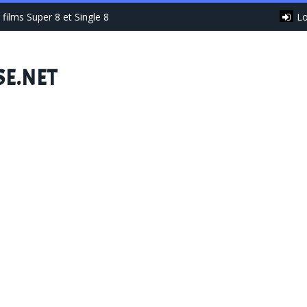
Lo
films Super 8 et Single 8
SE.NET