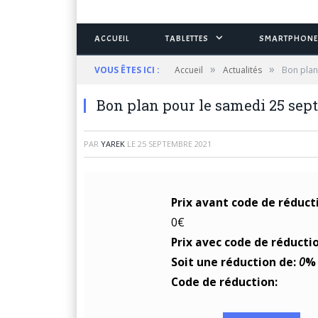
ACCUEIL
TABLETTES
SMARTPHONE
»
»
VOUS ÊTES ICI :
Accueil
Actualités
Bon plan
Bon plan pour le samedi 25 sep
PAR
YAREK
LE
25 SEPTEMBRE 2021
Prix avant code de réduct
0€
Prix avec code de réducti
Soit une réduction de:
0
%
Code de réduction: