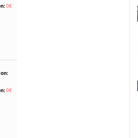
on:
0€
ion:
on:
0€