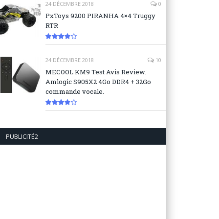
24 DÉCEMBRE 2018
0
PxToys 9200 PIRANHA 4×4 Truggy
RTR
8.1
24 DÉCEMBRE 2018
10
MECOOL KM9 Test Avis Review.
Amlogic S905X2 4Go DDR4 + 32Go
commande vocale.
7.6
PUBLICITÉ2