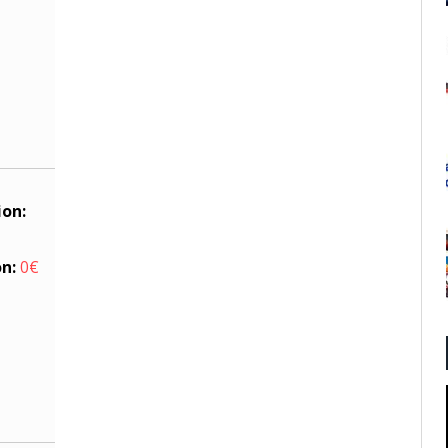
ion:
on:
0€