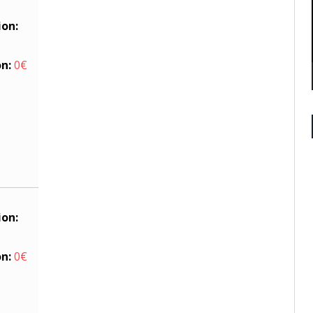
ion:
on:
0€
ion:
on:
0€