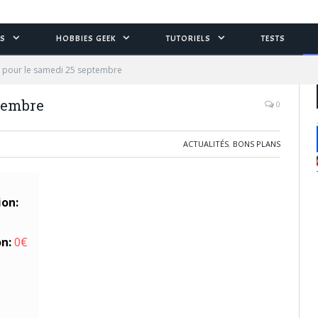
S
HOBBIES GEEK
TUTORIELS
TESTS
 pour le samedi 25 septembre
tembre
0
ACTUALITÉS
,
BONS PLANS
ion:
on:
0€