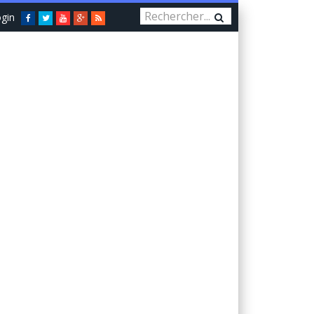
gin
Facebook
Twitter
You
Google+
RSS
Tube