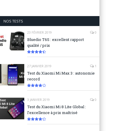
NOS TESTS
23 FÉVRIER 2019
0
Bluedio T6S : excellent rapport
qualité / prix
8.9
27 JANVIER 2019
1
Test du Xiaomi Mi Max 3 : autonomie
record
8.3
3 JANVIER 2019
0
Test du Xiaomi Mi 8 Lite Global :
l’excellence à prix maîtrisé
8.6