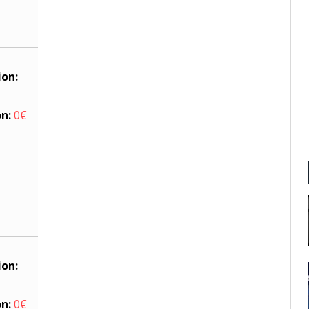
ion:
on:
0€
ion:
on:
0€