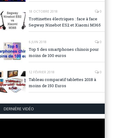
18 OCTOBRE 2018
0
Trottinettes électriques : face à face
Segway Ninebot ES2 et Xiaomi M365
6 JUIN 2018
0
Top 5 des smartphones chinois pour
moins de 100 euros
12 FÉVRIER 2018
0
Tableau comparatif tablettes 2018 à
moins de 150 Euros
DERNIÈRE VIDÉO
Lecteur
vidéo