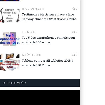
18 OCTOBRE 2018
0
Trottinettes électriques : face à face
Segway Ninebot ES2 et Xiaomi M365
6 JUIN 2018
0
Top 5 des smartphones chinois pour
moins de 100 euros
12 FÉVRIER 2018
0
Tableau comparatif tablettes 2018 à
moins de 150 Euros
DERNIÈRE VIDÉO
Lecteur
vidéo