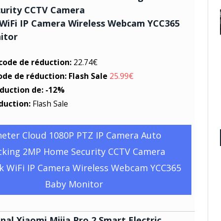
urity CCTV Camera
WiFi IP Camera Wireless Webcam YCC365
itor
 code de réduction:
22.74€
ode de réduction: Flash Sale
25.99€
éduction de: -12%
duction:
Flash Sale
heter Cloud 1080P PTZ IP Camera Auto
cking 2MP Home Security CCTV Camera
k WiFi IP Camera Wireless Webcam YCC365
Baby Monitor
inal Xiaomi Mijia Pro 2 Smart Electric