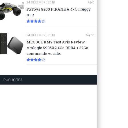
24 DÉCEMBRE 2018
0
PxToys 9200 PIRANHA 4×4 Truggy
RTR
8.1
24 DÉCEMBRE 2018
10
MECOOL KM9 Test Avis Review.
Amlogic S905X2 4Go DDR4 + 32Go
commande vocale.
7.6
PUBLICITÉ2