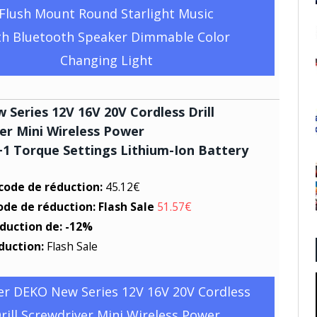
Flush Mount Round Starlight Music
th Bluetooth Speaker Dimmable Color
Changing Light
Series 12V 16V 20V Cordless Drill
er Mini Wireless Power
+1 Torque Settings Lithium-Ion Battery
 code de réduction:
45.12€
ode de réduction: Flash Sale
51.57€
éduction de: -12%
duction:
Flash Sale
er DEKO New Series 12V 16V 20V Cordless
rill Screwdriver Mini Wireless Power