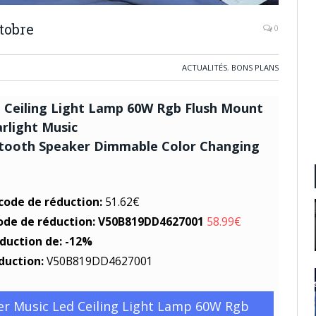
tobre
0
ACTUALITÉS
,
BONS PLANS
 Ceiling Light Lamp 60W Rgb Flush Mount
rlight Music
etooth Speaker Dimmable Color Changing
 code de réduction:
51.62€
code de réduction: V50B819DD4627001
58.99€
éduction de: -12%
duction:
V50B819DD4627001
er Music Led Ceiling Light Lamp 60W Rgb