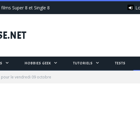
Lo
films Super 8 et Single 8
SE.NET
S
HOBBIES GEEK
TUTORIELS
TESTS
 pour le vendredi 09 octobre