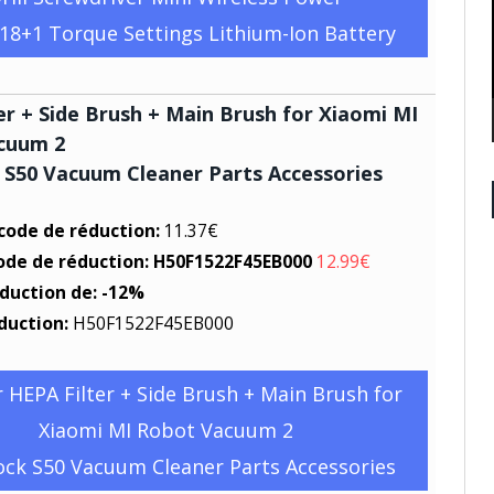
 18+1 Torque Settings Lithium-Ion Battery
er + Side Brush + Main Brush for Xiaomi MI
cuum 2
S50 Vacuum Cleaner Parts Accessories
 code de réduction:
11.37€
code de réduction: H50F1522F45EB000
12.99€
éduction de: -12%
duction:
H50F1522F45EB000
 HEPA Filter + Side Brush + Main Brush for
Xiaomi MI Robot Vacuum 2
ck S50 Vacuum Cleaner Parts Accessories