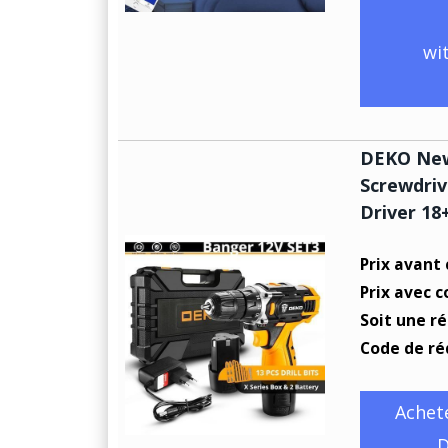
wi
DEKO New 
Screwdriv
Driver 18
Prix avant
Prix avec c
Soit une r
Code de ré
Achet
D