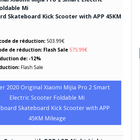
oldable Mi
rd Skateboard Kick Scooter with APP 45KM
 code de réduction:
503.99€
ode de réduction: Flash Sale
575.99€
éduction de: -12%
duction:
Flash Sale
er 2020 Original Xiaomi Mijia Pro 2 Smart
Electric Scooter Foldable Mi
board Skateboard Kick Scooter with APP
45KM Mileage