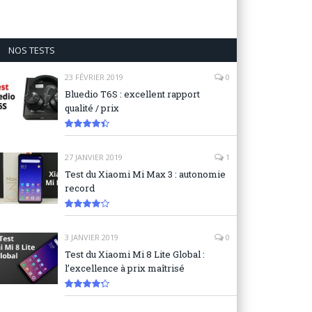
NOS TESTS
23 FÉVRIER 2019
0
Bluedio T6S : excellent rapport
qualité / prix
8.9
27 JANVIER 2019
1
Test du Xiaomi Mi Max 3 : autonomie
record
8.3
3 JANVIER 2019
0
Test du Xiaomi Mi 8 Lite Global :
l’excellence à prix maîtrisé
8.6