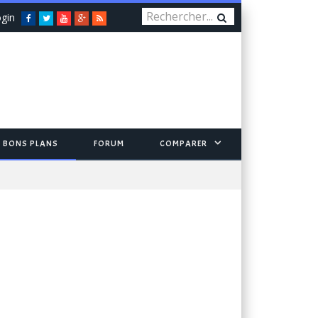
gin
Facebook
Twitter
You
Google+
RSS
Tube
BONS PLANS
FORUM
COMPARER