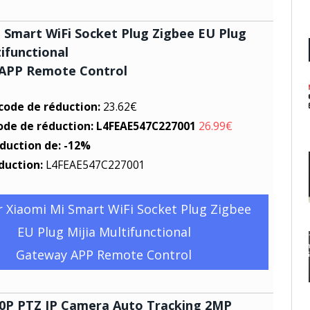
 Smart WiFi Socket Plug Zigbee EU Plug
tifunctional
APP Remote Control
 code de réduction:
23.62€
code de réduction: L4FEAE547C227001
26.99€
éduction de: -12%
duction:
L4FEAE547C227001
r Xiaomi Mi Smart WiFi Socket Plug Zigbee
EU Plug Mijia Multifunctional
Gateway APP Remote Control
80P PTZ IP Camera Auto Tracking 2MP