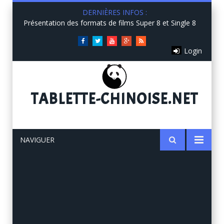
DERNIÈRES INFOS :
Présentation des formats de films Super 8 et Single 8
Facebook
Twitter
You
Google+
RSS
Login
Tube
TABLETTE
-CHINOISE.NET
NAVIGUER