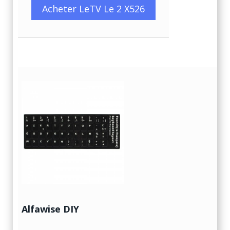
Acheter LeTV Le 2 X526
Alfawise DIY