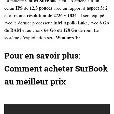
Chuwi SurBook
La tablette
2-en-1 s’affiche sur un
IPS
12,3 pouces
aspect 3: 2
écran
de
avec un rapport d’
résolution de 2736 v 1824
et offre une
. Il sera équipé
Intel Apollo Lak
6 Go
avec le dernier processeur
e, avec
de RAM
64 Go ou 128 Go
et au choix
de rom. Le
Windows 10
système d’exploitation sera
.
Pour en savoir plus:
Comment acheter SurBook
au meilleur prix