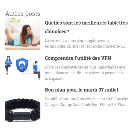
Autres posts
Quelles sont les meilleures tablettes
chinoises ?
La vie est devenue plus simple avec la
technologie. En effet, la recherche constante du…
Comprendre l’utilité des VPN
L’une des compétences les plus importantes que
tout utilisateur d’ordinateur devrait posséder est
la capacité…
Bon plan pour le mardi 07 juillet
Portable Charging Bracelet Outdoor USB Bracelet
Charger Charge Data Cable For iPhone 7 8 Plus…