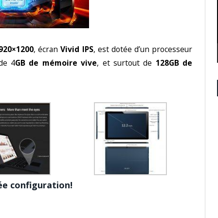
920×1200
, écran
Vivid IPS
, est dotée d’un processeur
de 4
GB de mémoire vive
, et surtout de
128GB de
ée configuration!