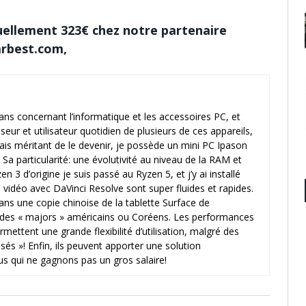
uellement
323€
chez notre partenaire
rbest.com,
lans concernant l’informatique et les accessoires PC, et
seur et utilisateur quotidien de plusieurs de ces appareils,
s méritant de le devenir, je possède un mini PC Ipason
. Sa particularité: une évolutivité au niveau de la RAM et
3 d’origine je suis passé au Ryzen 5, et j’y ai installé
déo avec DaVinci Resolve sont super fluides et rapides.
ns une copie chinoise de la tablette Surface de
t des « majors » américains ou Coréens. Les performances
mettent une grande flexibilité d’utilisation, malgré des
s »! Enfin, ils peuvent apporter une solution
us qui ne gagnons pas un gros salaire!