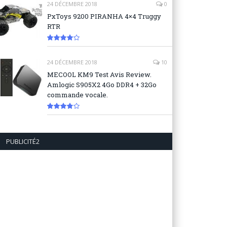
24 DÉCEMBRE 2018
0
PxToys 9200 PIRANHA 4×4 Truggy
RTR
8.1
24 DÉCEMBRE 2018
10
MECOOL KM9 Test Avis Review.
Amlogic S905X2 4Go DDR4 + 32Go
commande vocale.
7.6
PUBLICITÉ2