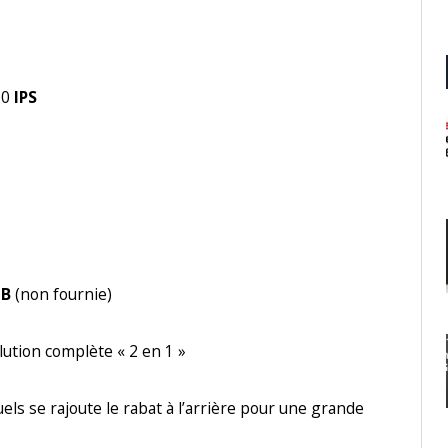
10
IPS
GB
(non fournie)
solution complète « 2 en 1 »
ls se rajoute le rabat à l’arrière pour une grande