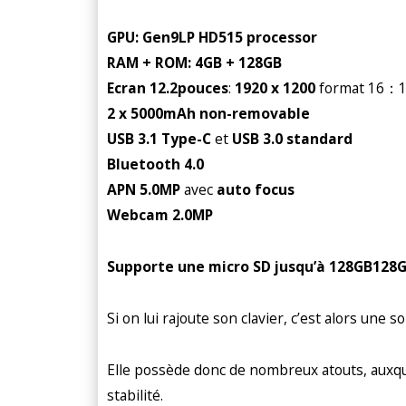
GPU: Gen9LP HD515 processor
RAM + ROM: 4GB + 128GB
Ecran 12.2pouces
:
1920 x 1200
format 16：
2 x 5000mAh non-removable
USB 3.1 Type-C
et
USB 3.0 standard
Bluetooth 4.0
APN
5.0MP
avec
auto focus
Webcam 2.0MP
Supporte une micro SD jusqu’à 128GB
128
Si on lui rajoute son clavier, c’est alors une 
Elle possède donc de nombreux atouts, auxque
stabilité.