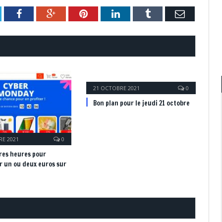
itter
Facebook
Google+
Pinterest
LinkedIn
Tumblr
Email
21 OCTOBRE 2021
0
Bon plan pour le jeudi 21 octobre
E 2021
0
res heures pour
 un ou deux euros sur