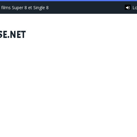
Lo
films Super 8 et Single 8
SE.NET