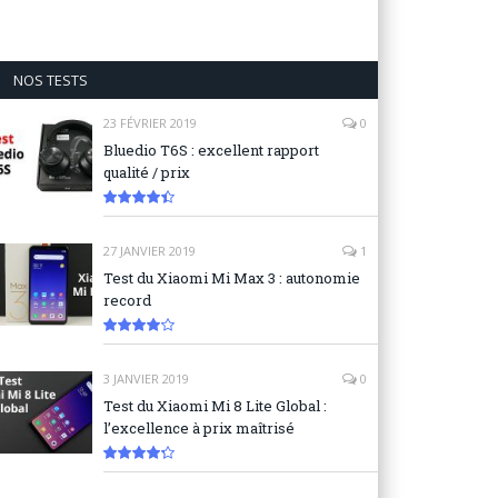
NOS TESTS
23 FÉVRIER 2019
0
Bluedio T6S : excellent rapport
qualité / prix
8.9
27 JANVIER 2019
1
Test du Xiaomi Mi Max 3 : autonomie
record
8.3
3 JANVIER 2019
0
Test du Xiaomi Mi 8 Lite Global :
l’excellence à prix maîtrisé
8.6