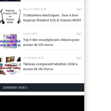
18 OCTOBRE 2018
0
Trottinettes électriques : face à face
Segway Ninebot ES2 et Xiaomi M365
6 JUIN 2018
0
Top 5 des smartphones chinois pour
moins de 100 euros
12 FÉVRIER 2018
0
Tableau comparatif tablettes 2018 à
moins de 150 Euros
DERNIÈRE VIDÉO
Lecteur
vidéo