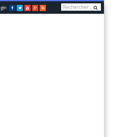
gin
Facebook
Twitter
You
Google+
RSS
Tube