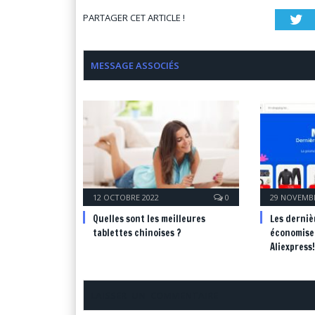
PARTAGER CET ARTICLE !
Tw
MESSAGE ASSOCIÉS
12 OCTOBRE 2022
0
29 NOVEMBR
Quelles sont les meilleures
Les derniè
tablettes chinoises ?
économiser
Aliexpress!
LAISSER UN COMMENTAIRE