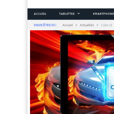
ACCUEIL
TABLETTES
SMARTPHONE
»
»
VOUS ÊTES ICI :
Accueil
Actualités
Cube i9