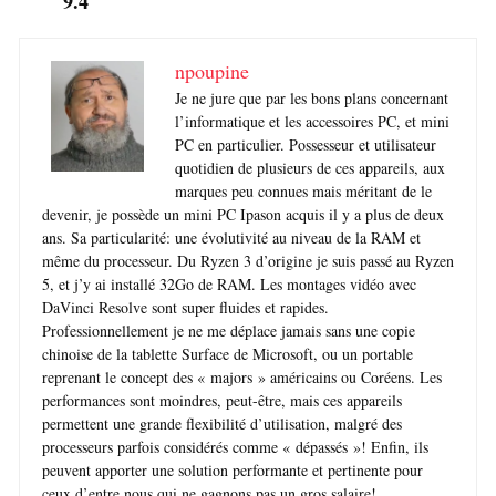
9.4
npoupine
Je ne jure que par les bons plans concernant
l’informatique et les accessoires PC, et mini
PC en particulier. Possesseur et utilisateur
quotidien de plusieurs de ces appareils, aux
marques peu connues mais méritant de le
devenir, je possède un mini PC Ipason acquis il y a plus de deux
ans. Sa particularité: une évolutivité au niveau de la RAM et
même du processeur. Du Ryzen 3 d’origine je suis passé au Ryzen
5, et j’y ai installé 32Go de RAM. Les montages vidéo avec
DaVinci Resolve sont super fluides et rapides.
Professionnellement je ne me déplace jamais sans une copie
chinoise de la tablette Surface de Microsoft, ou un portable
reprenant le concept des « majors » américains ou Coréens. Les
performances sont moindres, peut-être, mais ces appareils
permettent une grande flexibilité d’utilisation, malgré des
processeurs parfois considérés comme « dépassés »! Enfin, ils
peuvent apporter une solution performante et pertinente pour
ceux d’entre nous qui ne gagnons pas un gros salaire!