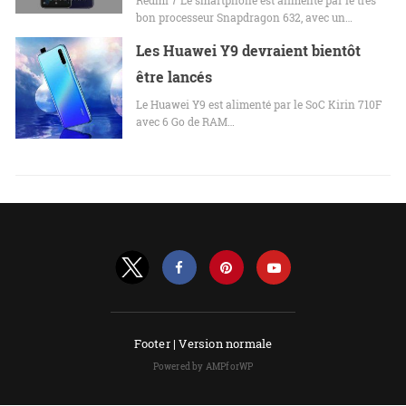
bon processeur Snapdragon 632, avec un…
Les Huawei Y9 devraient bientôt
être lancés
Le Huawei Y9 est alimenté par le SoC Kirin 710F
avec 6 Go de RAM…
Footer |
Version normale
Powered by AMPforWP