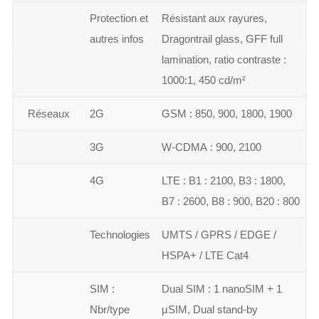
Protection et
Résistant aux rayures,
autres infos
Dragontrail glass, GFF full
lamination, ratio contraste :
1000:1, 450 cd/m²
Réseaux
2G
GSM : 850, 900, 1800, 1900
3G
W-CDMA : 900, 2100
4G
LTE : B1 : 2100, B3 : 1800,
B7 : 2600, B8 : 900, B20 : 800
Technologies
UMTS / GPRS / EDGE /
HSPA+ / LTE Cat4
SIM :
Dual SIM : 1 nanoSIM + 1
Nbr/type
µSIM, Dual stand-by