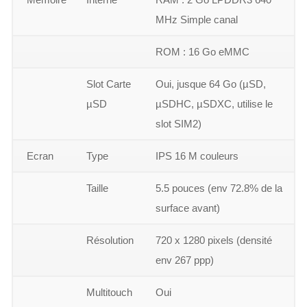
MHz Simple canal
ROM : 16 Go eMMC
Slot Carte
Oui, jusque 64 Go (µSD,
µSD
µSDHC, µSDXC, utilise le
slot SIM2)
Ecran
Type
IPS 16 M couleurs
Taille
5.5 pouces (env 72.8% de la
surface avant)
Résolution
720 x 1280 pixels (densité
env 267 ppp)
Multitouch
Oui