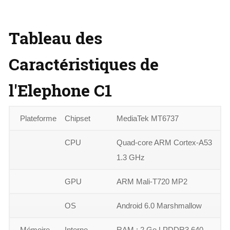
Tableau des
Caractéristiques de
l'Elephone C1
Plateforme
Chipset
MediaTek MT6737
CPU
Quad-core ARM Cortex-A53
1.3 GHz
GPU
ARM Mali-T720 MP2
OS
Android 6.0 Marshmallow
Mémoire
Interne
RAM : 2 Go LPDDR3 640