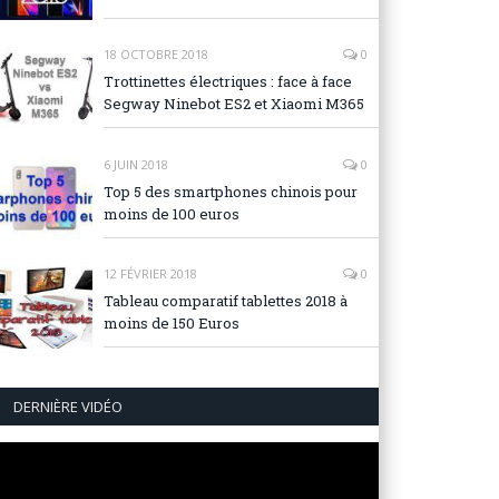
18 OCTOBRE 2018
0
Trottinettes électriques : face à face
Segway Ninebot ES2 et Xiaomi M365
6 JUIN 2018
0
Top 5 des smartphones chinois pour
moins de 100 euros
12 FÉVRIER 2018
0
Tableau comparatif tablettes 2018 à
moins de 150 Euros
DERNIÈRE VIDÉO
Lecteur
vidéo