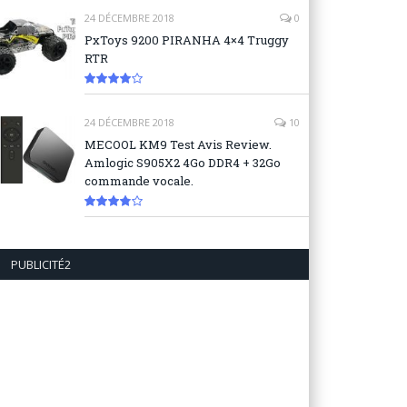
24 DÉCEMBRE 2018
0
PxToys 9200 PIRANHA 4×4 Truggy
RTR
8.1
24 DÉCEMBRE 2018
10
MECOOL KM9 Test Avis Review.
Amlogic S905X2 4Go DDR4 + 32Go
commande vocale.
7.6
PUBLICITÉ2