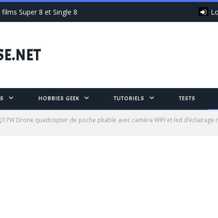
Lo
films Super 8 et Single 8
SE.NET
S
HOBBIES GEEK
TUTORIELS
TESTS
17W Drone quadcopter de poche pliable avec caméra WIFI et led d’éclairage 