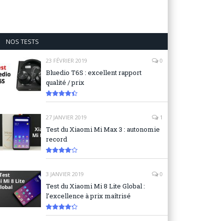
NOS TESTS
23 FÉVRIER 2019
0
Bluedio T6S : excellent rapport
qualité / prix
8.9
27 JANVIER 2019
1
Test du Xiaomi Mi Max 3 : autonomie
record
8.3
3 JANVIER 2019
0
Test du Xiaomi Mi 8 Lite Global :
l’excellence à prix maîtrisé
8.6