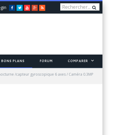
gin
Facebook
Twitter
You
Google+
RSS
Tube
BONS PLANS
FORUM
COMPARER
nocturne /capteur gyroscopique 6 axes / Caméra 0.3MP