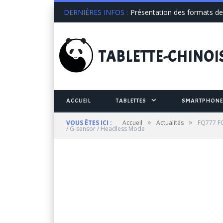
DERNIÈRES INFOS :
Présentation des formats de 
TABLETTE
-CHINOI
ACCUEIL
TABLETTES
SMARTPHONE
»
»
VOUS ÊTES ICI :
Accueil
Actualités
FQ777 FQ
/ G-sensor / Headless Mode