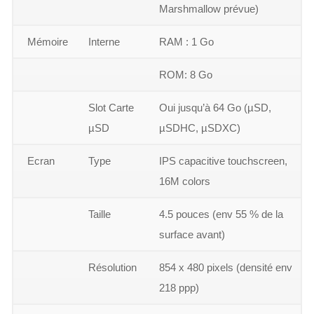
Marshmallow prévue)
Mémoire
Interne
RAM : 1 Go
ROM: 8 Go
Slot Carte
Oui jusqu’à 64 Go (µSD,
µSD
µSDHC, µSDXC)
Ecran
Type
IPS capacitive touchscreen,
16M colors
Taille
4.5 pouces (env 55 % de la
surface avant)
Résolution
854 x 480 pixels (densité env
218 ppp)