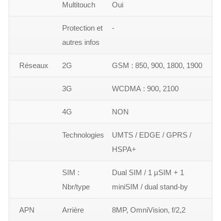
Multitouch
Oui
Protection et
-
autres infos
Réseaux
2G
GSM : 850, 900, 1800, 1900
3G
WCDMA : 900, 2100
4G
NON
Technologies
UMTS / EDGE / GPRS /
HSPA+
SIM :
Dual SIM / 1 µSIM + 1
Nbr/type
miniSIM / dual stand-by
APN
Arrière
8MP, OmniVision, f/2,2