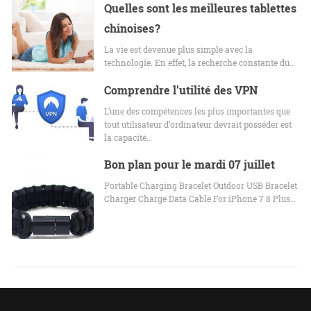
Quelles sont les meilleures tablettes
chinoises ?
La vie est devenue plus simple avec la
technologie. En effet, la recherche constante du…
Comprendre l’utilité des VPN
L’une des compétences les plus importantes que
tout utilisateur d’ordinateur devrait posséder est
la capacité…
Bon plan pour le mardi 07 juillet
Portable Charging Bracelet Outdoor USB Bracelet
Charger Charge Data Cable For iPhone 7 8 Plus…