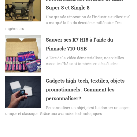
Super 8 et Single 8
Une grande rénovation de l’industrie audiovisuel
a marqué la fin du deuxième millénaire. Des
ingénieurs…
Sauver ses K7 HI8 à l’aide du
Pinnacle 710-USB
À l’ère de la vidéo dématérialisée, nos vieilles
cassettes Hi8 sont tombées en désuétude et…
Gadgets high-tech, textiles, objets
promotionnels : Comment les
personnaliser ?
Personnaliser un objet, c'est lui donner un aspect
unique et classique. Grâce aux avancées technologiques…