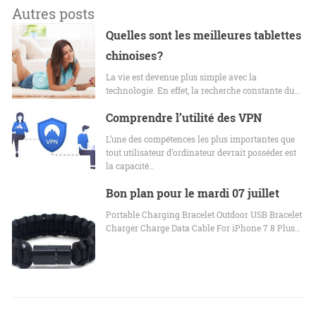
Autres posts
Quelles sont les meilleures tablettes
chinoises ?
La vie est devenue plus simple avec la
technologie. En effet, la recherche constante du…
Comprendre l’utilité des VPN
L’une des compétences les plus importantes que
tout utilisateur d’ordinateur devrait posséder est
la capacité…
Bon plan pour le mardi 07 juillet
Portable Charging Bracelet Outdoor USB Bracelet
Charger Charge Data Cable For iPhone 7 8 Plus…