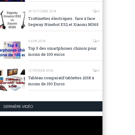
18 OCTOBRE 2018
0
Trottinettes électriques : face à face
Segway Ninebot ES2 et Xiaomi M365
6 JUIN 2018
0
Top 5 des smartphones chinois pour
moins de 100 euros
12 FÉVRIER 2018
0
Tableau comparatif tablettes 2018 à
moins de 150 Euros
DERNIÈRE VIDÉO
Lecteur
vidéo