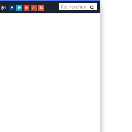
gin
Facebook
Twitter
You
Google+
RSS
Tube