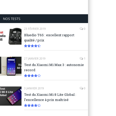
NOS TESTS
23 FÉVRIER 2019
0
Bluedio T6S : excellent rapport
qualité / prix
8.9
27 JANVIER 2019
1
Test du Xiaomi Mi Max 3 : autonomie
record
8.3
3 JANVIER 2019
0
Test du Xiaomi Mi 8 Lite Global :
l’excellence à prix maîtrisé
8.6