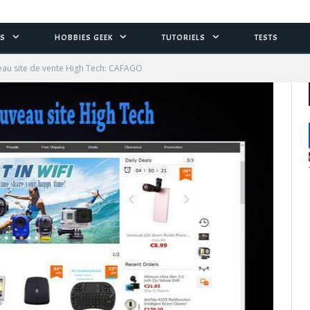
S
HOBBIES GEEK
TUTORIELS
TESTS
au site de vente High Tech: CAFAGO