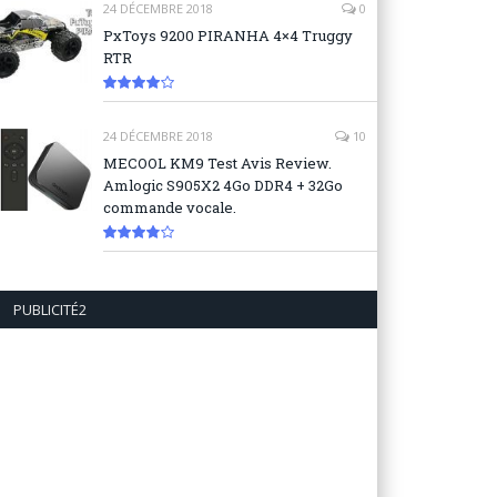
24 DÉCEMBRE 2018
0
PxToys 9200 PIRANHA 4×4 Truggy
RTR
8.1
24 DÉCEMBRE 2018
10
MECOOL KM9 Test Avis Review.
Amlogic S905X2 4Go DDR4 + 32Go
commande vocale.
7.6
PUBLICITÉ2