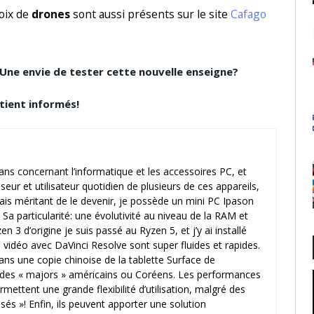
oix de
drones
sont aussi présents sur le site
Cafago
 Une envie de tester cette nouvelle enseigne?
tient informés!
lans concernant l’informatique et les accessoires PC, et
seur et utilisateur quotidien de plusieurs de ces appareils,
s méritant de le devenir, je possède un mini PC Ipason
. Sa particularité: une évolutivité au niveau de la RAM et
3 d’origine je suis passé au Ryzen 5, et j’y ai installé
déo avec DaVinci Resolve sont super fluides et rapides.
ns une copie chinoise de la tablette Surface de
t des « majors » américains ou Coréens. Les performances
mettent une grande flexibilité d’utilisation, malgré des
s »! Enfin, ils peuvent apporter une solution