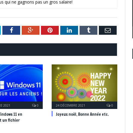
us qui ne gagnons pas un gros salaire!
itter
Facebook
Google+
Pinterest
LinkedIn
Tumblr
Email
E 2021
0
24 DÉCEMBRE 2021
0
Windows 11 en
Joyeux noël, Bonne Année etc.
 un fichier