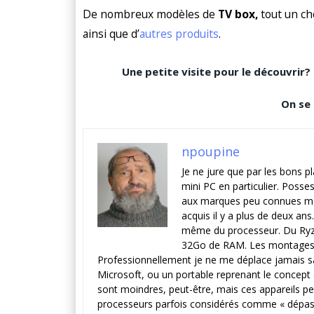
De nombreux modèles de
TV box,
tout un ch
ainsi que d’
autres produits
.
Une petite visite pour le découvrir?
On se 
npoupine
Je ne jure que par les bons p
mini PC en particulier. Posses
aux marques peu connues mai
acquis il y a plus de deux ans
même du processeur. Du Ryzen 
32Go de RAM. Les montages vi
Professionnellement je ne me déplace jamais sa
Microsoft, ou un portable reprenant le concep
sont moindres, peut-être, mais ces appareils per
processeurs parfois considérés comme « dépassé