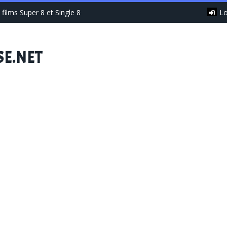
Lo
films Super 8 et Single 8
SE.NET