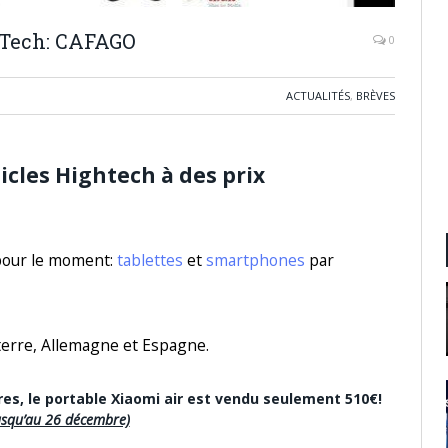
 Tech: CAFAGO
0
ACTUALITÉS
,
BRÈVES
icles
Hightech
à des prix
 pour le moment:
tablettes
et
smartphones
par
terre, Allemagne et Espagne.
res, le portable Xiaomi air est vendu seulement
510€
!
jusqu’au 26 décembre)