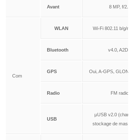
Avant
8 MP, f/2.4
WLAN
Wi-Fi 802.11 b/g/n, hot
Bluetooth
v4.0, A2DP
GPS
Oui, A-GPS, GLONASS
Com
Radio
FM radio
µUSB v2.0 (chargeme
USB
stockage de masse, O