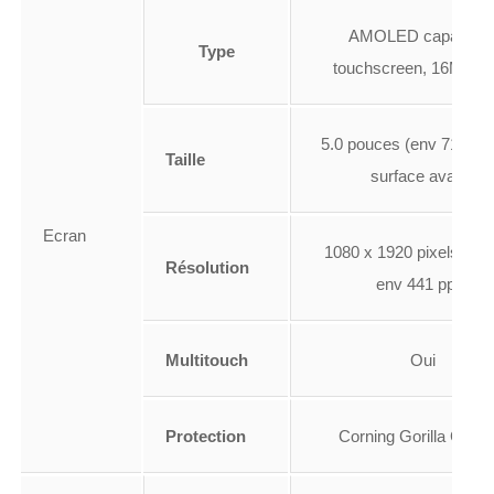
AMOLED capacitiv
Type
touchscreen, 16M col
5.0 pouces (env 71.3% 
Taille
surface avant)
Ecran
1080 x 1920 pixels (den
Résolution
env 441 ppp)
Multitouch
Oui
Protection
Corning Gorilla Glass