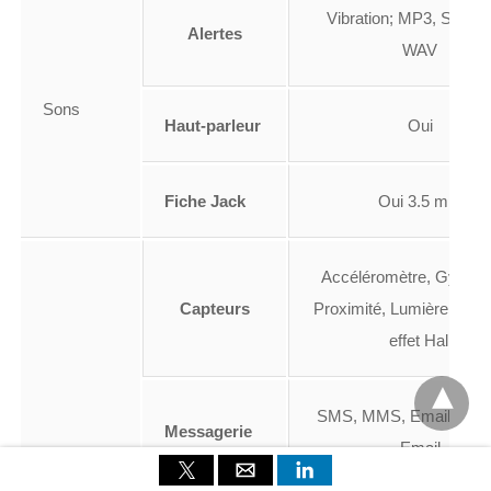
Vibration; MP3, Sonner
Alertes
WAV
Sons
Haut-parleur
Oui
Fiche Jack
Oui 3.5 mm
Accéléromètre, Gyrosc
Capteurs
Proximité, Lumière, Capt
effet Hall
SMS, MMS, Email, IM, 
Messagerie
Email