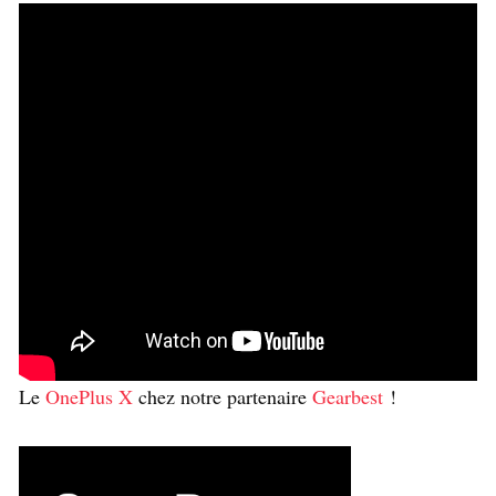
Le
OnePlus X
chez notre partenaire
Gearbest
!