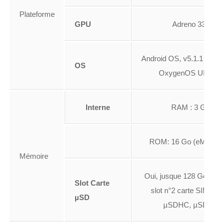
Plateforme
GPU
Adreno 330
Android OS, v5.1.1 (Lolli
OS
OxygenOS UI 2.1.2
Interne
RAM : 3 Go
ROM: 16 Go (eMMC 5
Mémoire
Oui, jusque 128 Go (utili
Slot Carte
slot n°2 carte SIM) µ
µSD
µSDHC, µSDXC