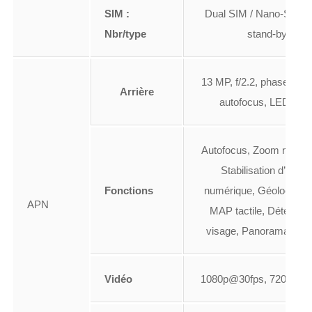
SIM :
Dual SIM / Nano-SIM / 
Nbr/type
stand-by
13 MP, f/2.2, phase dete
Arrière
autofocus, LED flas
Autofocus, Zoom numér
Stabilisation d’imag
Fonctions
numérique, Géolocalisat
APN
MAP tactile, Détection
visage, Panorama, H
Vidéo
1080p@30fps, 720p@12