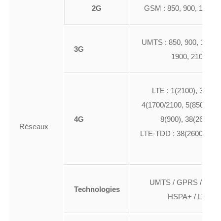
2G
GSM : 850, 900, 1800, 
UMTS : 850, 900, 1700-
3G
1900, 2100
LTE : 1(2100), 3(1800
4(1700/2100, 5(850), 7(2
4G
8(900), 38(2600) ;
Réseaux
LTE-TDD : 38(2600), 40(
UMTS / GPRS / EDGE
Technologies
HSPA+ / LTE