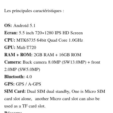
Les principales caractéristiques :
OS:
Android 5.1
Ecran:
5.5 inch 720×1280 IPS HD Screen
CPU:
MTK6735 64bit Quad Core 1.0GHz
GPU:
Mali-T720
RAM + ROM:
2GB RAM + 16GB ROM
Camera:
Back camera 8.0MP (SW13.0MP) + front
2.0MP (SW5.0MP)
Bluetooth:
4.0
GPS:
GPS / A-GPS
SIM Card:
Dual SIM dual standby, One is Micro SIM
card slot alone, another Micro card slot can also be
used as a TF card slot.
Réseaux: