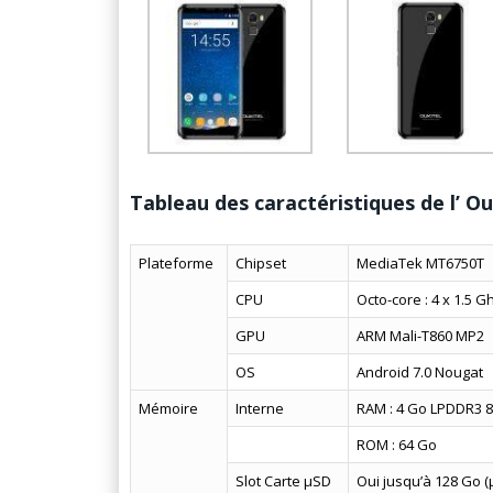
Tableau des caractéristiques de l’ Ou
Plateforme
Chipset
MediaTek MT6750T
CPU
Octo-core : 4 x 1.5 
GPU
ARM Mali-T860 MP2
OS
Android 7.0 Nougat
Mémoire
Interne
RAM : 4 Go LPDDR3 
ROM : 64 Go
Slot Carte µSD
Oui jusqu’à 128 Go 