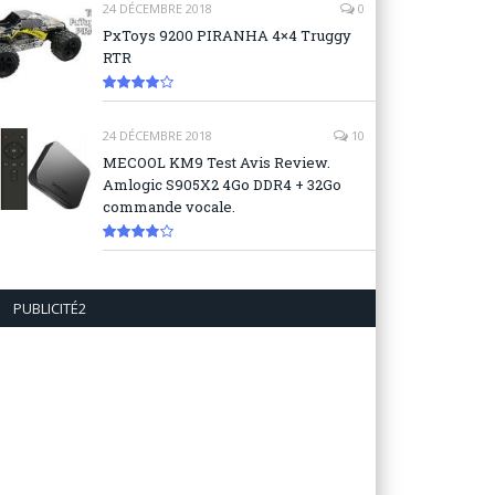
24 DÉCEMBRE 2018
0
PxToys 9200 PIRANHA 4×4 Truggy
RTR
8.1
24 DÉCEMBRE 2018
10
MECOOL KM9 Test Avis Review.
Amlogic S905X2 4Go DDR4 + 32Go
commande vocale.
7.6
PUBLICITÉ2