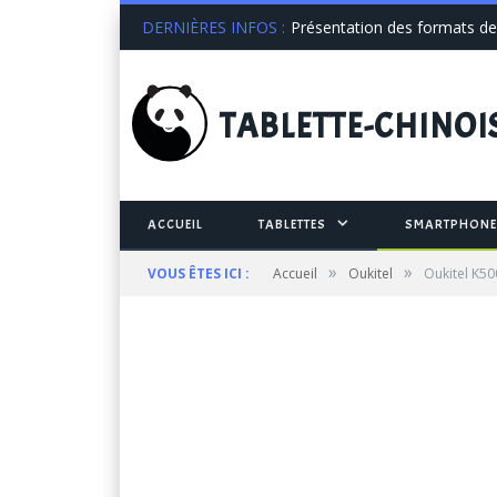
DERNIÈRES INFOS :
Présentation des formats de 
TABLETTE
-CHINOI
ACCUEIL
TABLETTES
SMARTPHONE
»
»
VOUS ÊTES ICI :
Accueil
Oukitel
Oukitel K50