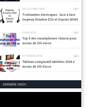
18 OCTOBRE 2018
0
Trottinettes électriques : face à face
Segway Ninebot ES2 et Xiaomi M365
6 JUIN 2018
0
Top 5 des smartphones chinois pour
moins de 100 euros
12 FÉVRIER 2018
0
Tableau comparatif tablettes 2018 à
moins de 150 Euros
DERNIÈRE VIDÉO
Lecteur
vidéo