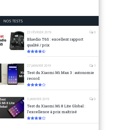
NOS TESTS
23 FÉVRIER 2019
0
Bluedio T6S : excellent rapport
qualité / prix
8.9
27 JANVIER 2019
1
Test du Xiaomi Mi Max 3 : autonomie
record
8.3
3 JANVIER 2019
0
Test du Xiaomi Mi 8 Lite Global :
l’excellence à prix maîtrisé
8.6