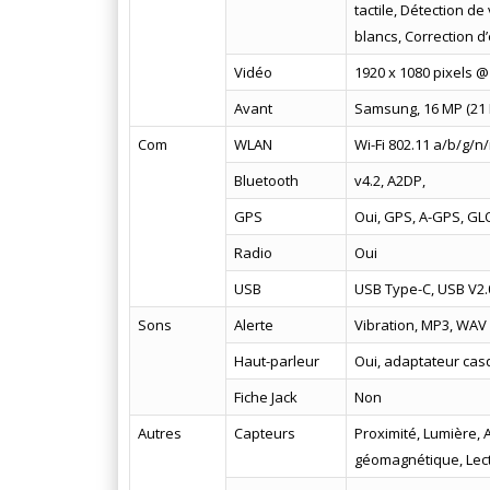
tactile, Détection d
blancs, Correction d
Vidéo
1920 x 1080 pixels @
Avant
Samsung, 16 MP (21 M
Com
WLAN
Wi-Fi 802.11 a/b/g/n/
Bluetooth
v4.2, A2DP,
GPS
Oui, GPS, A-GPS, G
Radio
Oui
USB
USB Type-C, USB V2.
Sons
Alerte
Vibration, MP3, WAV
Haut-parleur
Oui, adaptateur ca
Fiche Jack
Non
Autres
Capteurs
Proximité, Lumière,
géomagnétique, Lect