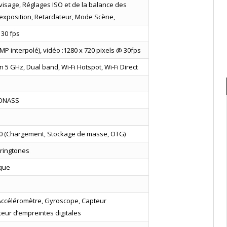
e visage, Réglages ISO et de la balance des
’exposition, Retardateur, Mode Scène,
 30 fps
P interpolé), vidéo :1280 x 720 pixels @ 30fps
n 5 GHz, Dual band, Wi-Fi Hotspot, Wi-Fi Direct
LONASS
0 (Chargement, Stockage de masse, OTG)
 ringtones
sque
 Accéléromètre, Gyroscope, Capteur
eur d’empreintes digitales