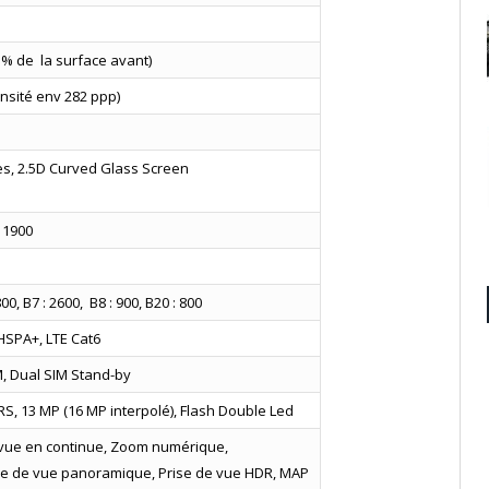
 % de la surface avant)
ensité env 282 ppp)
es, 2.5D Curved Glass Screen
, 1900
800, B7 : 2600, B8 : 900, B20 : 800
HSPA+, LTE Cat6
M, Dual SIM Stand-by
S, 13 MP (16 MP interpolé), Flash Double Led
 vue en continue, Zoom numérique,
ise de vue panoramique, Prise de vue HDR, MAP