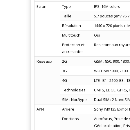
Ecran
Type
IPS, 16M colors
Taille
5.7 pouces (env 76.7
Résolution
1440 x 720 pixels (d
Multitouch
Oui
Protection et
Resistant aux rayur
autres infos
Réseaux
2G
GSM : 850, 900, 1800
3G
W-CDMA : 900, 2100
4G
LTE : B1 : 2100, B3 : 1
Technologies
UMTS, EDGE, GPRS, 
SIM : Nbr/type
Dual SIM : 2 NanoSI
APN
Arrière
Sony IMX135 Exmor R
Fonctions
Autofocus, Prise de
Géolocalisation, Pr