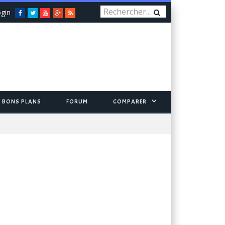
gin
Facebook
Twitter
You
Google+
RSS
Tube
BONS PLANS
FORUM
COMPARER