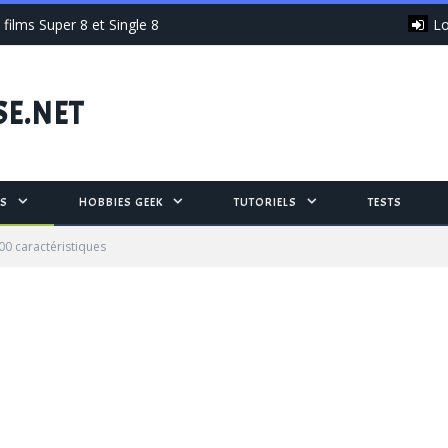
Lo
films Super 8 et Single 8
SE.NET
S
HOBBIES GEEK
TUTORIELS
TESTS
00 caractéristiques