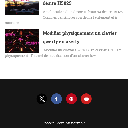
désire H502S
Amélioration d'un drone Hubsan x4 désire H502S
Comment améliorer son drone facilement et à
moindre…
Modifier physiquement un clavier
qwerty en azerty
Modifier un clavier QWERTY en clavier AZERTY
physiquement Tutoriel de modification d'un clavier low…
Footer |
Version normale