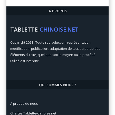
Ulefone Armor 6
A PROPOS
Qualité/prix:
84 / 100
Prix:
€
TABLETTE-
CHINOISE.NET
Xiaomi Mi Max 3
Copyright 2021 : Toute reproduction, représentation,
Qualité/prix:
92 / 100
modification, publication, adaptation de tout ou partie des
Prix:
€
éléments du site, quel que soit le moyen ou le procédé
utilisé est interdite.
QUI SOMMES NOUS ?
A propos de nous
Chartes Tablette-chinoise.net