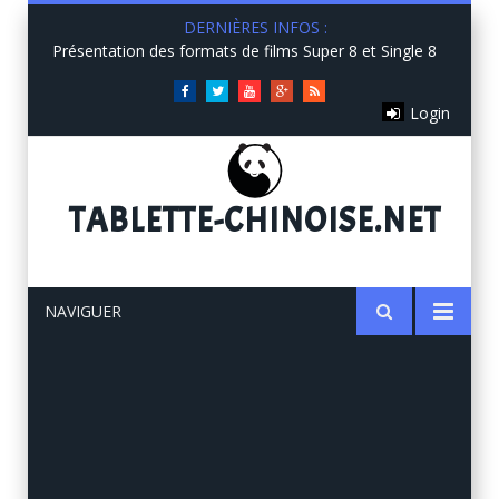
DERNIÈRES INFOS :
Présentation des formats de films Super 8 et Single 8
Facebook
Twitter
You
Google+
RSS
Login
Tube
TABLETTE
-CHINOISE.NET
NAVIGUER