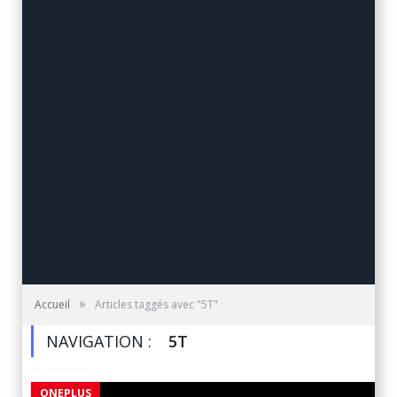
»
Accueil
Articles taggés avec "5T"
NAVIGATION :
5T
ONEPLUS