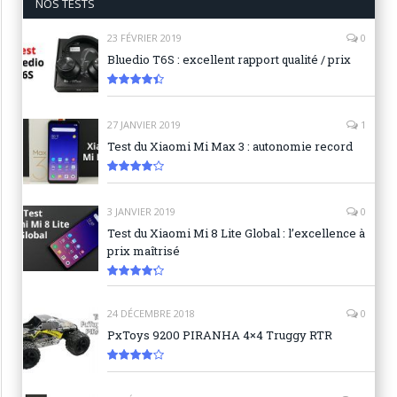
NOS TESTS
23 FÉVRIER 2019
0
Bluedio T6S : excellent rapport qualité / prix
8.9
27 JANVIER 2019
1
Test du Xiaomi Mi Max 3 : autonomie record
8.3
3 JANVIER 2019
0
Test du Xiaomi Mi 8 Lite Global : l’excellence à
prix maîtrisé
8.6
24 DÉCEMBRE 2018
0
PxToys 9200 PIRANHA 4×4 Truggy RTR
8.1