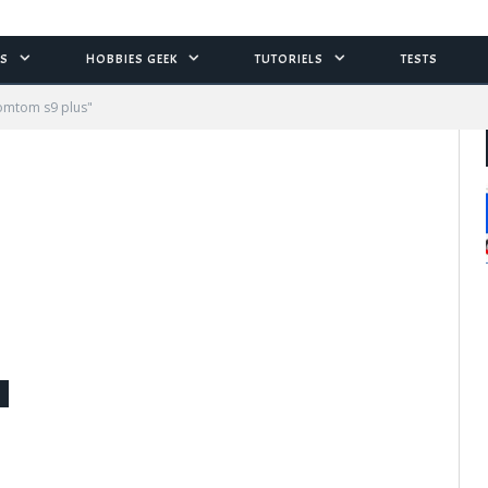
S
HOBBIES GEEK
TUTORIELS
TESTS
Homtom s9 plus"