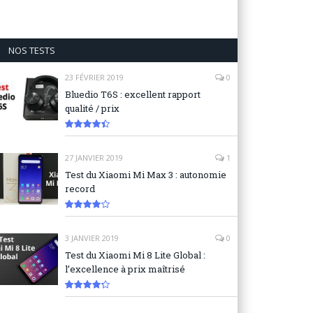
NOS TESTS
23 FÉVRIER 2019
0
Bluedio T6S : excellent rapport
qualité / prix
8.9
27 JANVIER 2019
1
Test du Xiaomi Mi Max 3 : autonomie
record
8.3
3 JANVIER 2019
0
Test du Xiaomi Mi 8 Lite Global :
l’excellence à prix maîtrisé
8.6