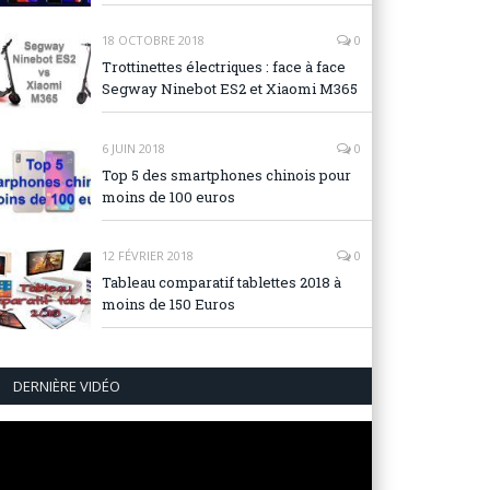
18 OCTOBRE 2018
0
Trottinettes électriques : face à face
Segway Ninebot ES2 et Xiaomi M365
6 JUIN 2018
0
Top 5 des smartphones chinois pour
moins de 100 euros
12 FÉVRIER 2018
0
Tableau comparatif tablettes 2018 à
moins de 150 Euros
DERNIÈRE VIDÉO
Lecteur
vidéo