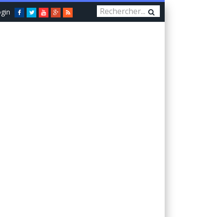
gin
Facebook
Twitter
You
Google+
RSS
Tube