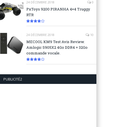
24 DÉCEMBRE 2018
0
PxToys 9200 PIRANHA 4×4 Truggy
RTR
8.1
24 DÉCEMBRE 2018
10
MECOOL KM9 Test Avis Review.
Amlogic S905X2 4Go DDR4 + 32Go
commande vocale.
7.6
PUBLICITÉ2