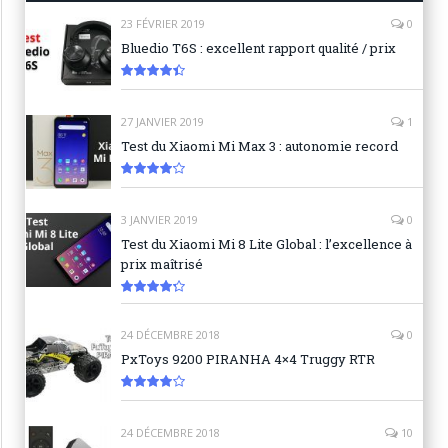
23 FÉVRIER 2019
0
Bluedio T6S : excellent rapport qualité / prix
8.9
27 JANVIER 2019
1
Test du Xiaomi Mi Max 3 : autonomie record
8.3
3 JANVIER 2019
0
Test du Xiaomi Mi 8 Lite Global : l’excellence à
prix maîtrisé
8.6
24 DÉCEMBRE 2018
0
PxToys 9200 PIRANHA 4×4 Truggy RTR
8.1
24 DÉCEMBRE 2018
10