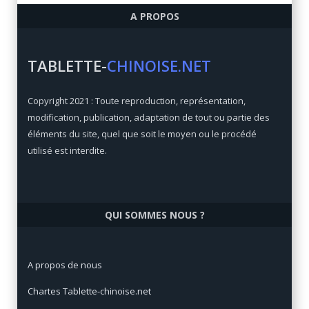
A PROPOS
Qualité/prix:
84 / 100
Prix:
€
TABLETTE-
CHINOISE.NET
Xiaomi Mi Max 3
Copyright 2021 : Toute reproduction, représentation,
Qualité/prix:
92 / 100
modification, publication, adaptation de tout ou partie des
Prix:
€
éléments du site, quel que soit le moyen ou le procédé
utilisé est interdite.
QUI SOMMES NOUS ?
A propos de nous
Chartes Tablette-chinoise.net