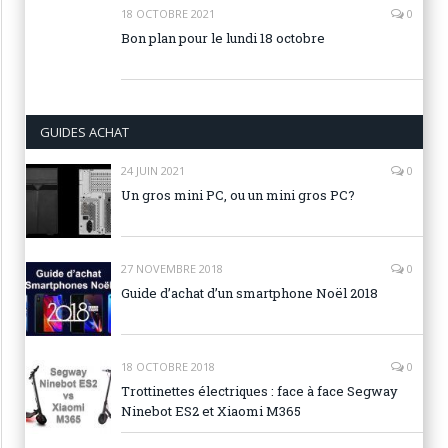
18 OCTOBRE 2021
0
Bon plan pour le lundi 18 octobre
GUIDES ACHAT
24 JUIN 2021
0
Un gros mini PC, ou un mini gros PC?
27 NOVEMBRE 2018
0
Guide d’achat d’un smartphone Noël 2018
18 OCTOBRE 2018
0
Trottinettes électriques : face à face Segway
Ninebot ES2 et Xiaomi M365