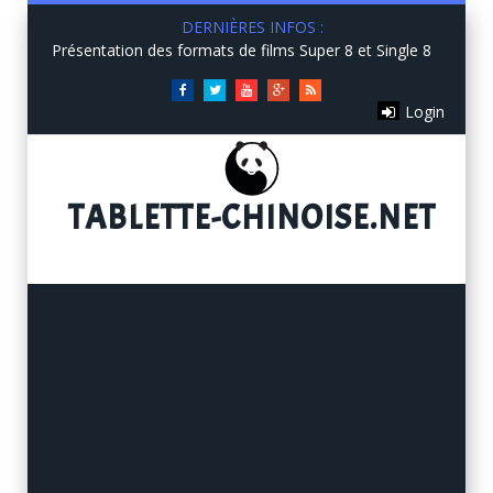
DERNIÈRES INFOS :
Présentation des formats de films Super 8 et Single 8
Facebook
Twitter
You
Google+
RSS
Login
Tube
TABLETTE
-CHINOISE.NET