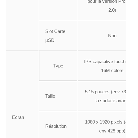
pour la version Pro (UFS
2.0)
Slot Carte
Non
µSD
IPS capacitive touchscree
Type
16M colors
5.15 pouces (env 73.1% d
Taille
la surface avant)
Ecran
1080 x 1920 pixels (densit
Résolution
env 428 ppp)