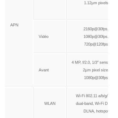
1.12µm pixels
APN
2160p@30fps,
Vidéo
1080p@30fps,
720p@120fps
4 MP, f/2.0, 1/3″ sensor siz
Avant
2µm pixel size,
1080p@30fps
Wi-Fi 802.11 a/b/g/n/ac,
WLAN
dual-band, Wi-Fi Direct,
DLNA, hotspot