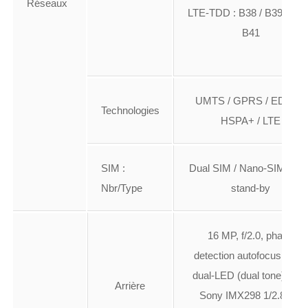
Réseaux
LTE-TDD : B38 / B39 / B40
B41
UMTS / GPRS / EDGE /
Technologies
HSPA+ / LTE
SIM :
Dual SIM / Nano-SIM / dua
Nbr/Type
stand-by
16 MP, f/2.0, phase
detection autofocus, OIS,
dual-LED (dual tone) flas
Arrière
Sony IMX298 1/2.8″ w/