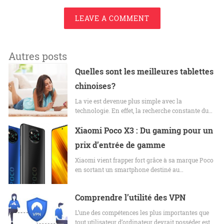
LEAVE A COMMENT
Autres posts
Quelles sont les meilleures tablettes
chinoises ?
La vie est devenue plus simple avec la
technologie. En effet, la recherche constante du…
Xiaomi Poco X3 : Du gaming pour un
prix d’entrée de gamme
Xiaomi vient frapper fort grâce à sa marque Poco
en sortant un smartphone destiné au…
Comprendre l’utilité des VPN
L’une des compétences les plus importantes que
tout utilisateur d’ordinateur devrait posséder est