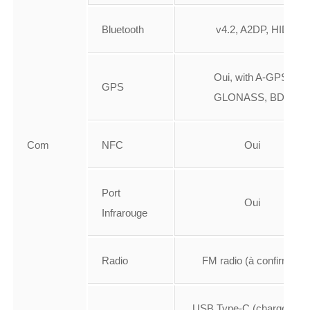
Bluetooth
v4.2, A2DP, HID
Oui, with A-GPS,
GPS
GLONASS, BDS
Com
NFC
Oui
Port
Oui
Infrarouge
Radio
FM radio (à confirmer)
USB Type-C (chargement