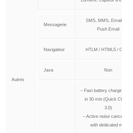
SMS, MMS, Email, IM,
Messagerie
Push Email
Navigateur
HTLM / HTML5 / CSS3
Java
Non
Autres
– Fast battery charging: 8
in 30 min (Quick Charge
3.0)
– Active noise cancellatio
with dedicated mic