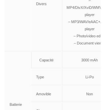
–
Divers
MP4/DivX/XviD/WMV/H.2
player
– MP3/WAV/eAAC+/FLA
player
– Photo/video editor
– Document viewer
Capacité
3000 mAh
Type
Li-Po
Amovible
Non
Batterie