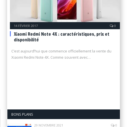
14 FÉVRIER 2017
0
Xiaomi Redmi Note 4X : caractéristiques, prix et
disponibilité
C’est aujourd’hui que commence officiellement la vente du
Xiaomi Redmi Note 4X. Comme souvent avec…
BONS PLANS
29 NOVEMBRE 2021
0