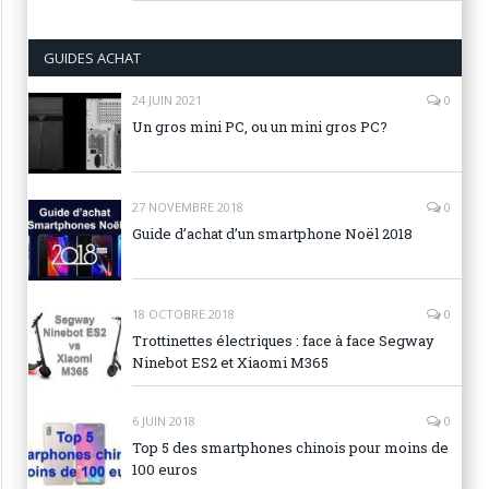
GUIDES ACHAT
24 JUIN 2021
0
Un gros mini PC, ou un mini gros PC?
27 NOVEMBRE 2018
0
Guide d’achat d’un smartphone Noël 2018
18 OCTOBRE 2018
0
Trottinettes électriques : face à face Segway
Ninebot ES2 et Xiaomi M365
6 JUIN 2018
0
Top 5 des smartphones chinois pour moins de
100 euros