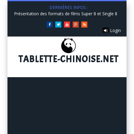
DERNIÈRES INFOS :
Présentation des formats de films Super 8 et Single 8
Facebook
Twitter
You
Google+
RSS
Login
Tube
TABLETTE
-CHINOISE.NET