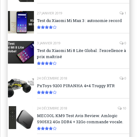
8.9
27 JANVIER 2019
1
Test du Xiaomi Mi Max 3 : autonomie record
8.3
3 JANVIER 2019
0
Test du Xiaomi Mi 8 Lite Global : l’excellence à
prix maîtrisé
8.6
24 DÉCEMBRE 2018
0
PxToys 9200 PIRANHA 4×4 Truggy RTR
8.1
24 DÉCEMBRE 2018
10
MECOOL KM9 Test Avis Review. Amlogic
S905X2 4Go DDR4 + 32Go commande vocale.
7.6