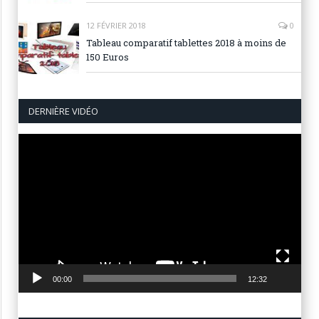
12 FÉVRIER 2018
0
Tableau comparatif tablettes 2018 à moins de
150 Euros
DERNIÈRE VIDÉO
Lecteur
vidéo
00:00
12:32