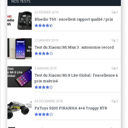
NOS TESTS
23 FÉVRIER 2019
0
Bluedio T6S : excellent rapport qualité / prix
8.9
27 JANVIER 2019
1
Test du Xiaomi Mi Max 3 : autonomie record
8.3
3 JANVIER 2019
0
Test du Xiaomi Mi 8 Lite Global : l’excellence à
prix maîtrisé
8.6
24 DÉCEMBRE 2018
0
PxToys 9200 PIRANHA 4×4 Truggy RTR
8.1