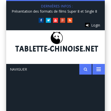
DERNIÈRES INFOS :
Présentation des formats de films Super 8 et Single 8
Facebook
Twitter
You
Google+
RSS
Login
Tube
TABLETTE
-CHINOISE.NET
NAVIGUER