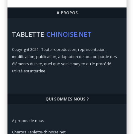
Ulefone Armor 6
A PROPOS
Qualité/prix:
84 / 100
Prix:
€
TABLETTE-
CHINOISE.NET
Xiaomi Mi Max 3
Copyright 2021 : Toute reproduction, représentation,
Qualité/prix:
92 / 100
modification, publication, adaptation de tout ou partie des
Prix:
€
éléments du site, quel que soit le moyen ou le procédé
utilisé est interdite.
QUI SOMMES NOUS ?
A propos de nous
Chartes Tablette-chinoise.net