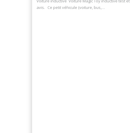
Voiture inductive Voiture Magic Toy inductive test et
avis. Ce petit véhicule (voiture, bus,…