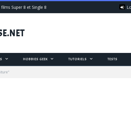
Lo
films Super 8 et Single 8
SE.NET
S
HOBBIES GEEK
TUTORIELS
TESTS
iture"