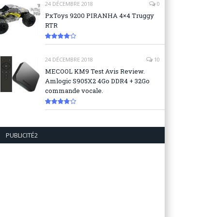
24 DÉCEMBRE 2018
0
PxToys 9200 PIRANHA 4×4 Truggy
RTR
8.1
24 DÉCEMBRE 2018
10
MECOOL KM9 Test Avis Review.
Amlogic S905X2 4Go DDR4 + 32Go
commande vocale.
7.6
PUBLICITÉ2