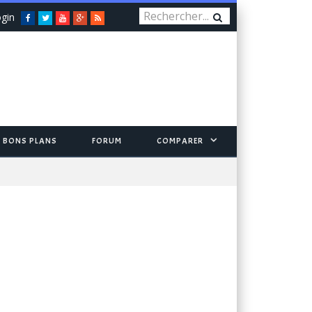
gin
Facebook
Twitter
You
Google+
RSS
Tube
BONS PLANS
FORUM
COMPARER