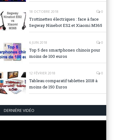
18 OCTOBRE 2018
0
Trottinettes électriques : face à face
Segway Ninebot ES2 et Xiaomi M365
6 JUIN 2018
0
Top 5 des smartphones chinois pour
moins de 100 euros
12 FÉVRIER 2018
0
Tableau comparatif tablettes 2018 à
moins de 150 Euros
DERNIÈRE VIDÉO
Lecteur
vidéo