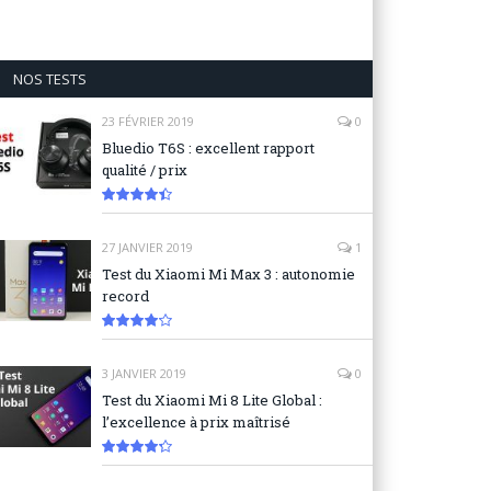
NOS TESTS
23 FÉVRIER 2019
0
Bluedio T6S : excellent rapport
qualité / prix
8.9
27 JANVIER 2019
1
Test du Xiaomi Mi Max 3 : autonomie
record
8.3
3 JANVIER 2019
0
Test du Xiaomi Mi 8 Lite Global :
l’excellence à prix maîtrisé
8.6