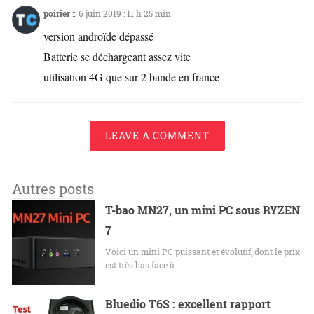
poirier
::
6 juin 2019 : 11 h 25 min
version androïde dépassé
Batterie se déchargeant assez vite
utilisation 4G que sur 2 bande en france
LEAVE A COMMENT
Autres posts
T-bao MN27, un mini PC sous RYZEN
7
Voici un mini PC puissant et évolutif, dont le prix
est très bas face à…
Bluedio T6S : excellent rapport