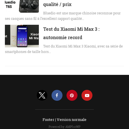
qualité / prix
Bluedio est une marque chinoise reconnue pour
ses casques sans fil à l’excellent rapport qualité…
Test du Xiaomi Mi Max 3 :
autonomie record
Test du Xiaomi Mi Max 3 Xiaomi, avec sa série de
smartphones de taille hors…
Footer |
Version normale
Powered by AMPforWP