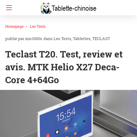
Homepage
Les Tests
mic1000s
dans
Les Tests
Tablettes
TECLAST
Teclast T20. Test, review et
avis. MTK Helio X27 Deca-
Core 4+64Go