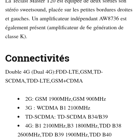
La Teclast Master T20 est équipée de deux sorties son
stéréo sweetsound, placée sur les petites bordures droites
et gauches. Un amplificateur indépendant AW8736 est
également présent (amplificateur de 6e génération de
classe K).
Connectivités
Double 4G (Dual 4G):
FDD-LTE,GSM,TD-
SCDMA,TDD-LTE,GSM+CDMA
2G: GSM 1900MHz,GSM 900MHz
3G : WCDMA B1 2100MHz
TD-SCDMA: TD-SCDMA B34/B39
4G: B1 2100MHz,B3 1800MHz,TDD B38
2600MHz,TDD B39 1900MHz,TDD B40