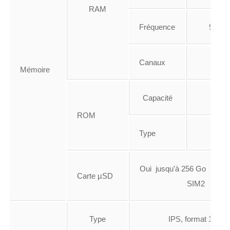
RAM
Fréquence
933 
Canaux
Simp
Mémoire
Capacité
64 
ROM
Type
?
Oui jusqu'à 256 Go utilise 
Carte µSD
SIM2
Type
IPS, format 18:9