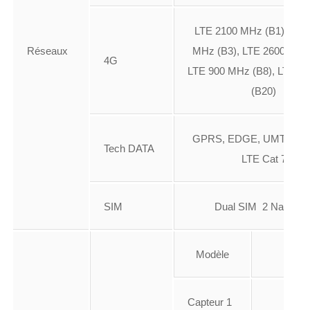
LTE 2100 MHz (B1), LTE
Réseaux
MHz (B3), LTE 2600 MHz 
4G
LTE 900 MHz (B8), LTE 8
(B20)
GPRS, EDGE, UMTS, H
Tech DATA
LTE Cat 7
SIM
Dual SIM 2 NanoSI
Modèle
?
Capteur 1
13 