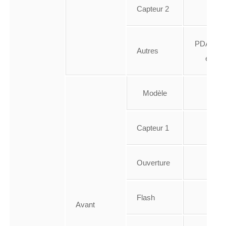
Capteur 2
5 M
PDAF, Len
Autres
éléme
Modèle
?
Capteur 1
8 M
Ouverture
f/2.
Flash
-
Avant