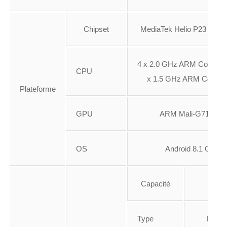
Chipset
MediaTek Helio P23 (MT6
4 x 2.0 GHz ARM Cortex-A
CPU
x 1.5 GHz ARM Cortex
Plateforme
GPU
ARM Mali-G71 MP2
OS
Android 8.1 Oreo
Capacité
4 G
Type
LPDD