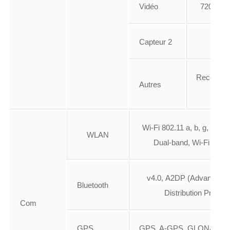
Vidéo
720p @ 3
Capteur 2
-
Reconnai
Autres
facia
Wi-Fi 802.11 a, b, g, n, n 
WLAN
Dual-band, Wi-Fi Hots
v4.0, A2DP (Advanced A
Bluetooth
Distribution Profile)
Com
GPS
GPS, A-GPS, GLONASS, 