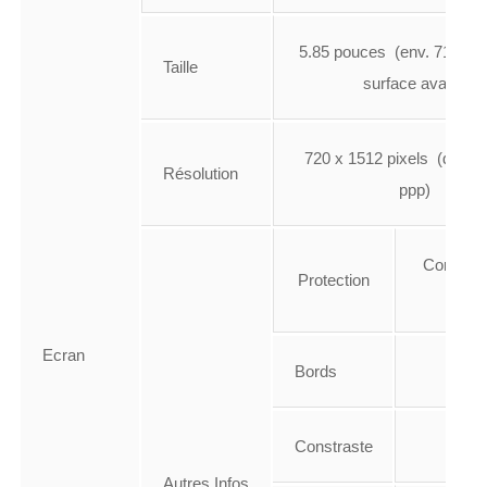
5.85 pouces (env. 71.47 %
Taille
surface avant)
720 x 1512 pixels (densi
Résolution
ppp)
Corning G
Protection
Glass
Ecran
Bords
-
Constraste
Autres Infos