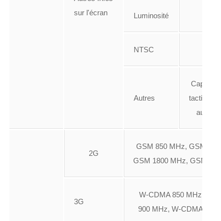
sur l'écran
Luminosité
NTSC
Capacitif,
Autres
tactile, R
aux ray
GSM 850 MHz, GSM 900
2G
GSM 1800 MHz, GSM 19
W-CDMA 850 MHz, W-
3G
900 MHz, W-CDMA 210