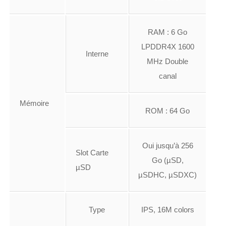
RAM : 6 Go
LPDDR4X 1600
Interne
MHz Double
canal
Mémoire
ROM : 64 Go
Oui jusqu’à 256
Slot Carte
Go (µSD,
µSD
µSDHC, µSDXC)
Type
IPS, 16M colors