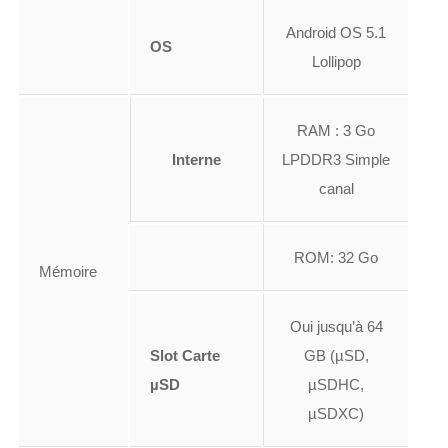
Android OS 5.1
OS
Lollipop
RAM : 3 Go
Interne
LPDDR3 Simple
canal
ROM: 32 Go
Mémoire
Oui jusqu’à 64
Slot Carte
GB (µSD,
µSD
µSDHC,
µSDXC)