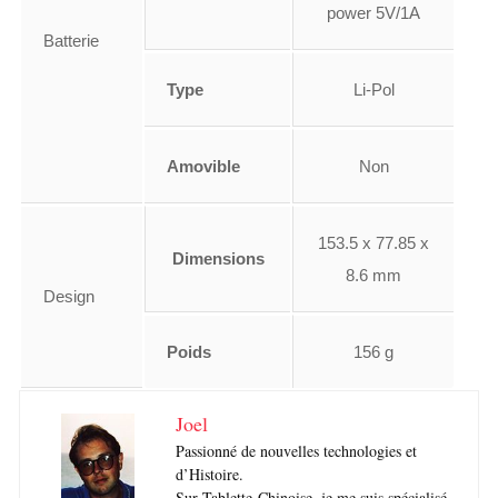
power 5V/1A
Batterie
Type
Li-Pol
Amovible
Non
153.5 x 77.85 x
Dimensions
8.6 mm
Design
Poids
156 g
Joel
Passionné de nouvelles technologies et
d’Histoire.
Sur Tablette-Chinoise, je me suis spécialisé