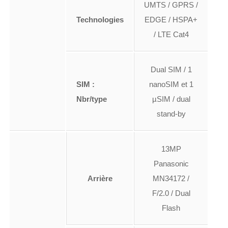
UMTS / GPRS /
Technologies
EDGE / HSPA+
/ LTE Cat4
Dual SIM / 1
SIM :
nanoSIM et 1
Nbr/type
µSIM / dual
stand-by
13MP
Panasonic
Arrière
MN34172 /
F/2.0 / Dual
Flash