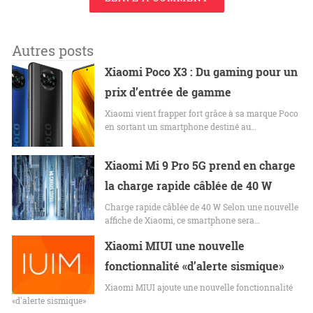
Autres posts
Xiaomi Poco X3 : Du gaming pour un
prix d’entrée de gamme
Xiaomi vient frapper fort grâce à sa marque Poco
en sortant un smartphone destiné au…
Xiaomi Mi 9 Pro 5G prend en charge
la charge rapide câblée de 40 W
Charge rapide câblée de 40 W Selon une nouvelle
affiche de Xiaomi, ce smartphone sera…
Xiaomi MIUI une nouvelle
fonctionnalité «d’alerte sismique»
Xiaomi MIUI ajoute une nouvelle fonctionnalité
«d'alerte sismique»