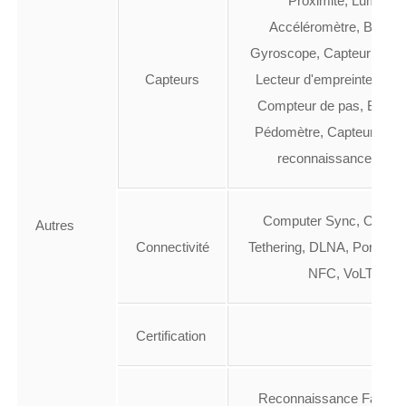
Proximité, Lumière,
Accéléromètre, Bousso
Gyroscope, Capteur à effet
Capteurs
Lecteur d'empreintes digi
Compteur de pas, Barom
Pédomètre, Capteur infra
reconnaissance facia
Computer Sync, OTA S
Autres
Connectivité
Tethering, DLNA, Port infr
NFC, VoLTE
Certification
Reconnaissance Faciale