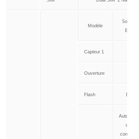
Sony I
Modèle
Exmor
Capteur 1
12 
Ouverture
f/1.
Flash
Dual 
Autofocus
de vue
continue