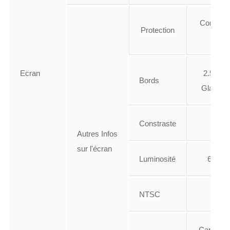
Corning G
Protection
Glass
Ecran
2.5D C
Bords
Glass S
Constraste
6000
Autres Infos
sur l'écran
Luminosité
600 cd
NTSC
Capacitif,