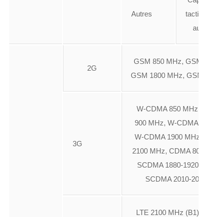
Autres
tactile, R
aux ray
GSM 850 MHz, GSM 900
2G
GSM 1800 MHz, GSM 19
W-CDMA 850 MHz, W-
900 MHz, W-CDMA 1700
W-CDMA 1900 MHz, W
3G
2100 MHz, CDMA 800 MH
SCDMA 1880-1920 MHz,
SCDMA 2010-2025 M
LTE 2100 MHz (B1), LTE