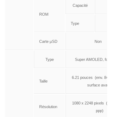
Capacité
128 
ROM
Type
UFS 
Carte µSD
Non
Type
Super AMOLED, format 
6.21 pouces (env. 84.09 %
Taille
surface avant)
1080 x 2248 pixels (densi
Résolution
ppp)