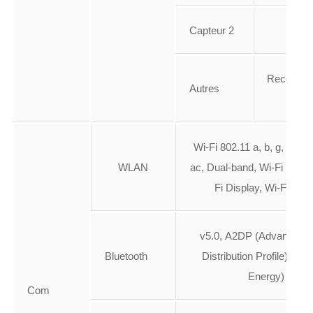
Capteur 2
-
Reconnai
Autres
facia
Wi-Fi 802.11 a, b, g, n, n 
WLAN
ac, Dual-band, Wi-Fi Hotsp
Fi Display, Wi-Fi Dire
v5.0, A2DP (Advanced A
Bluetooth
Distribution Profile), LE
Energy)
Com