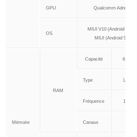
GPU
Qualcomm Adreno 6
MIUI V10 (Android 8.1 O
OS
MIUI (Android 9.0 Pie
Capacité
6 Go, 
Type
LPDD
RAM
Fréquence
1866 
Mémoire
Canaux
Doub