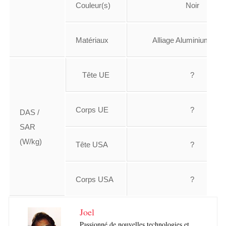
Couleur(s)
Noir
Matériaux
Alliage Aluminium, Ver
Tête UE
?
Corps UE
?
DAS /
SAR
(W/kg)
Tête USA
?
Corps USA
?
Joel
Passionné de nouvelles technologies et