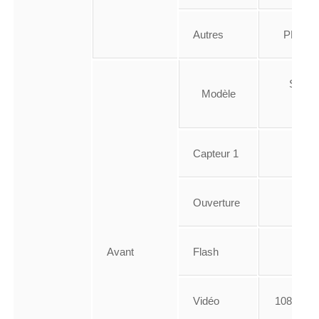
Autres
PDAF,
Sams
Modèle
S5K3
Capteur 1
20 
Ouverture
f/2.
Avant
Flash
-
Vidéo
1080p @ 