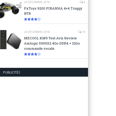
24 DÉCEMBRE 2018
0
PxToys 9200 PIRANHA 4×4 Truggy
RTR
8.1
24 DÉCEMBRE 2018
10
MECOOL KM9 Test Avis Review.
Amlogic S905X2 4Go DDR4 + 32Go
commande vocale.
7.6
PUBLICITÉ2