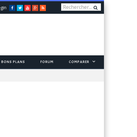
gin
Facebook
Twitter
You
Google+
RSS
Tube
BONS PLANS
FORUM
COMPARER