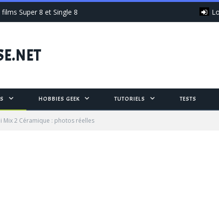
Lo
films Super 8 et Single 8
SE.NET
S
HOBBIES GEEK
TUTORIELS
TESTS
i Mix 2 Céramique : photos réelles