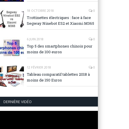
18 OCTOBRE 2018
0
Trottinettes électriques : face à face
Segway Ninebot ES2 et Xiaomi M365
6 JUIN 2018
0
Top 5 des smartphones chinois pour
moins de 100 euros
12 FÉVRIER 2018
0
Tableau comparatif tablettes 2018 à
moins de 150 Euros
DERNIÈRE VIDÉO
Lecteur
vidéo