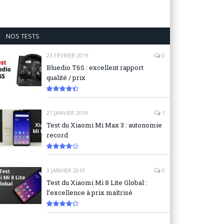
NOS TESTS
23 FÉVRIER 2019
0
Bluedio T6S : excellent rapport
qualité / prix
8.9
27 JANVIER 2019
1
Test du Xiaomi Mi Max 3 : autonomie
record
8.3
3 JANVIER 2019
0
Test du Xiaomi Mi 8 Lite Global :
l’excellence à prix maîtrisé
8.6