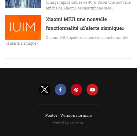
Charge rapide câblée de 40 W Selon une nouvelle
affiche de Xiaomi, ce smartphone sera…
Xiaomi MIUI une nouvelle
fonctionnalité «d’alerte sismique»
Xiaomi MIUI ajoute une nouvelle fonctionnalité
«d'alerte sismique»
Footer |
Version normale
Powered by AMPforWP