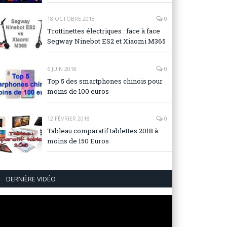
18 OCTOBRE 2018
0
Trottinettes électriques : face à face
Segway Ninebot ES2 et Xiaomi M365
6 JUIN 2018
0
Top 5 des smartphones chinois pour
moins de 100 euros
12 FÉVRIER 2018
0
Tableau comparatif tablettes 2018 à
moins de 150 Euros
DERNIÈRE VIDÉO
Lecteur
vidéo