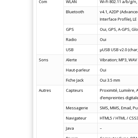
Com
WLAN
Wi-Fi 802.11 a/b/g/n, 
Bluetooth
v4.1, A2DP (Advanced
Interface Profile), L
GPS
Oui, GPS, A-GPS, Gl
Radio
Oui
USB
µUSB USB v2.0 (char
Sons
Alerte
Vibration; MP3, WAV
Haut-parleur
Oui
Fiche Jack
Oui 3.5 mm
Autres
Capteurs
Proximité, Lumière,
d’empreintes digitale
Messagerie
SMS, MMS, Email, Pu
Navigateur
HTML5 / HTML / CSS
Java
–