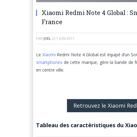
Xiaomi Redmi Note 4 Global : Sn
France
PAR
JOEL
LE
1 JUIN 2017
Le
Xiaomi
Redmi Note 4 Global est équipé d’un So
smartphones
de cette marque, gère la bande de f
en centre ville.
Retrouvez le Xiaomi Re
Tableau des caractéristiques du Xia