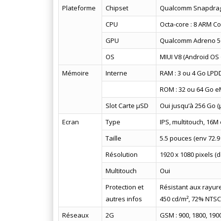
Plateforme
Chipset
Qualcomm Snapdra
CPU
Octa-core : 8 ARM Co
GPU
Qualcomm Adreno 5
OS
MIUI V8 (Android OS
Mémoire
Interne
RAM : 3 ou 4 Go LPD
ROM : 32 ou 64 Go 
Slot Carte µSD
Oui jusqu’à 256 Go (µ
Ecran
Type
IPS, multitouch, 16M
Taille
5.5 pouces (env 72.9
Résolution
1920 x 1080 pixels (
Multitouch
Oui
Protection et
Résistant aux rayure
autres infos
450 cd/m², 72% NTSC
Réseaux
2G
GSM : 900, 1800, 190