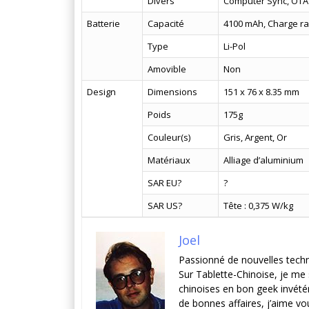
Divers
Computer Sync, OTA 
Batterie
Capacité
4100 mAh, Charge r
Type
Li-Pol
Amovible
Non
Design
Dimensions
151 x 76 x 8.35 mm
Poids
175g
Couleur(s)
Gris, Argent, Or
Matériaux
Alliage d’aluminium
SAR EU?
?
SAR US?
Tête : 0,375 W/kg
Joel
Passionné de nouvelles techno
Sur Tablette-Chinoise, je me
chinoises en bon geek invété
de bonnes affaires, j’aime vou