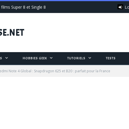
Lo
films Super 8 et Single 8
SE.NET
S
HOBBIES GEEK
TUTORIELS
TESTS
edmi Note 4 Global : Snapdragon 625 et B20 : parfait pour la France