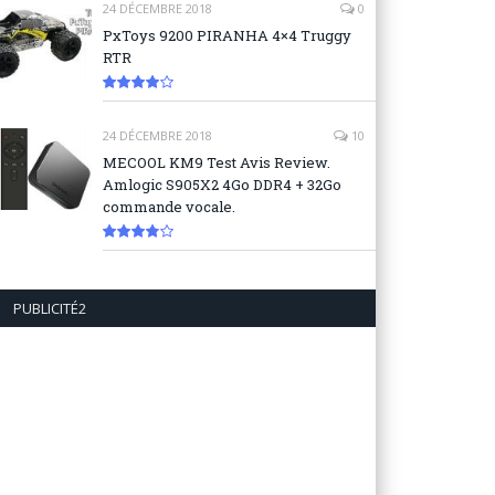
24 DÉCEMBRE 2018
0
PxToys 9200 PIRANHA 4×4 Truggy
RTR
8.1
24 DÉCEMBRE 2018
10
MECOOL KM9 Test Avis Review.
Amlogic S905X2 4Go DDR4 + 32Go
commande vocale.
7.6
PUBLICITÉ2