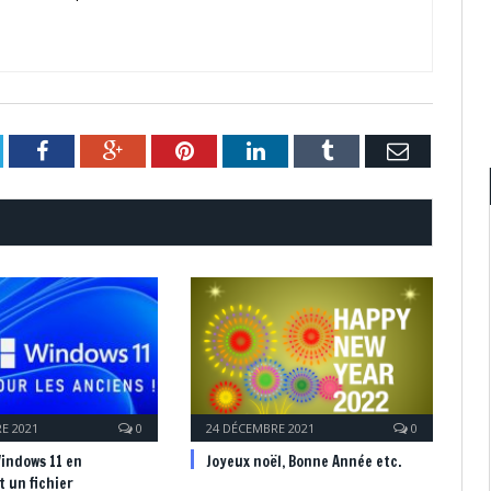
itter
Facebook
Google+
Pinterest
LinkedIn
Tumblr
Email
E 2021
0
24 DÉCEMBRE 2021
0
Windows 11 en
Joyeux noël, Bonne Année etc.
 un fichier