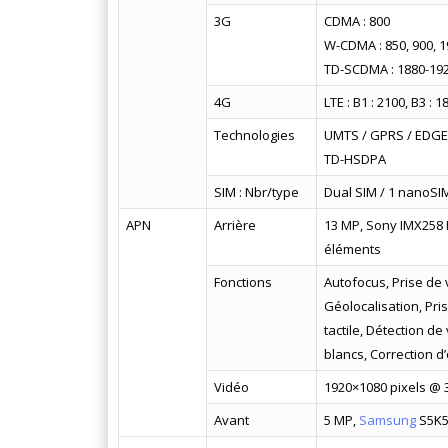
3G
CDMA : 800
W-CDMA : 850, 900, 1
TD-SCDMA : 1880-192
4G
LTE : B1 : 2100, B3 : 1
Technologies
UMTS / GPRS / EDGE 
TD-HSDPA
SIM : Nbr/type
Dual SIM / 1 nanoSI
APN
Arrière
13 MP, Sony IMX258 E
éléments
Fonctions
Autofocus, Prise de
Géolocalisation, Pr
tactile, Détection d
blancs, Correction 
Vidéo
1920×1080 pixels @ 3
Avant
5 MP,
Samsung
S5K5E