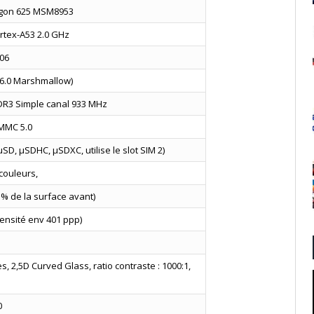
gon 625 MSM8953
rtex-A53 2.0 GHz
06
 6.0 Marshmallow)
DR3 Simple canal 933 MHz
eMMC 5.0
SD, µSDHC, µSDXC, utilise le slot SIM 2)
 couleurs,
 % de la surface avant)
densité env 401 ppp)
s, 2,5D Curved Glass, ratio contraste : 1000:1,
0