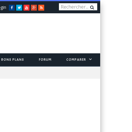
gin
Facebook
Twitter
You
Google+
RSS
Tube
BONS PLANS
FORUM
COMPARER