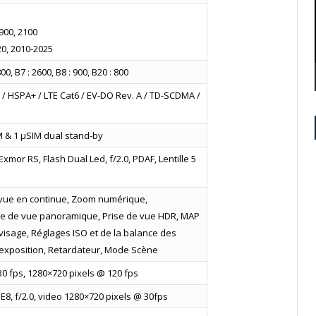
900, 2100
0, 2010-2025
800, B7 : 2600, B8 : 900, B20 : 800
/ HSPA+ / LTE Cat6 / EV-DO Rev. A / TD-SCDMA /
M & 1 µSIM dual stand-by
xmor RS, Flash Dual Led, f/2.0, PDAF, Lentille 5
 vue en continue, Zoom numérique,
ise de vue panoramique, Prise de vue HDR, MAP
e visage, Réglages ISO et de la balance des
d’exposition, Retardateur, Mode Scène
0 fps, 1280×720 pixels @ 120 fps
8, f/2.0, video 1280×720 pixels @ 30fps