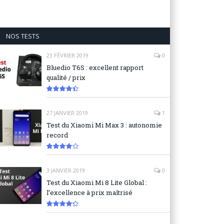
NOS TESTS
23 FÉVRIER 2019
0
Bluedio T6S : excellent rapport
qualité / prix
8.9
27 JANVIER 2019
1
Test du Xiaomi Mi Max 3 : autonomie
record
8.3
3 JANVIER 2019
0
Test du Xiaomi Mi 8 Lite Global :
l’excellence à prix maîtrisé
8.6