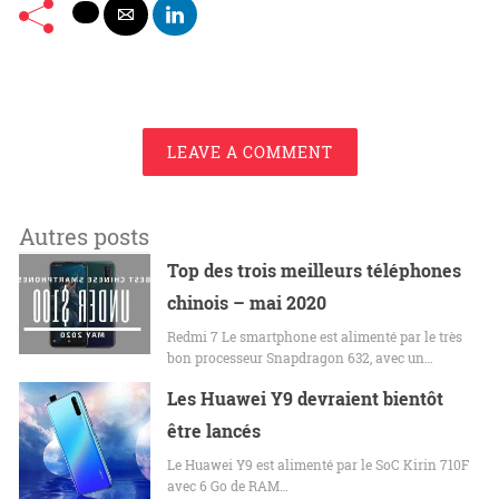
LEAVE A COMMENT
Autres posts
Top des trois meilleurs téléphones
chinois – mai 2020
Redmi 7 Le smartphone est alimenté par le très
bon processeur Snapdragon 632, avec un…
Les Huawei Y9 devraient bientôt
être lancés
Le Huawei Y9 est alimenté par le SoC Kirin 710F
avec 6 Go de RAM…