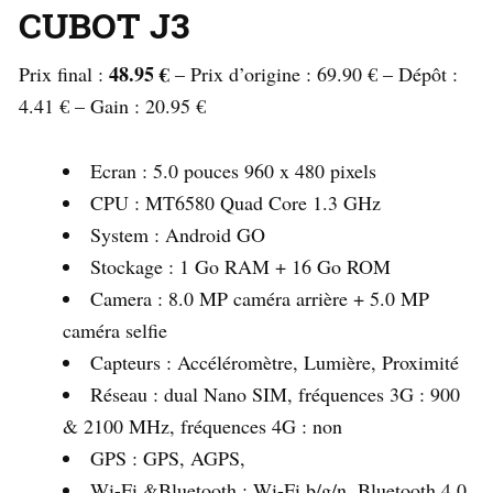
CUBOT J3
48.95 €
Prix ​​final :
– Prix d’origine : 69.90 € – Dépôt :
4.41 € – Gain : 20.95 €
Ecran : 5.0 pouces 960 x 480 pixels
CPU : MT6580 Quad Core 1.3 GHz
System : Android GO
Stockage : 1 Go RAM + 16 Go ROM
Camera : 8.0 MP caméra arrière + 5.0 MP
caméra selfie
Capteurs : Accéléromètre, Lumière, Proximité
Réseau : dual Nano SIM, fréquences 3G : 900
& 2100 MHz, fréquences 4G : non
GPS : GPS, AGPS,
Wi-Fi &Bluetooth : Wi-Fi b/g/n, Bluetooth 4.0