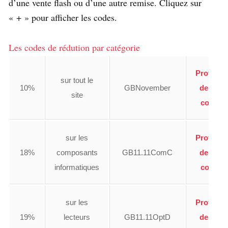
d’une vente flash ou d’une autre remise. Cliquez sur
« + » pour afficher les codes.
Les codes de rédution par catégorie
Profiter
sur tout le
10%
GBNovember
de ce
site
code
sur les
Profiter
18%
composants
GB11.11ComC
de ce
informatiques
code
sur les
Profiter
19%
lecteurs
GB11.11OptD
de ce