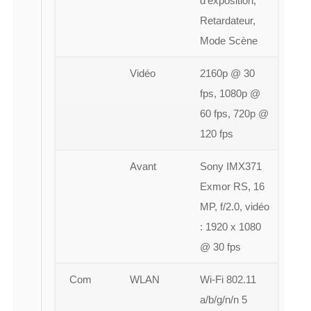
d’exposition,
Retardateur,
Mode Scène
Vidéo
2160p @ 30
fps, 1080p @
60 fps, 720p @
120 fps
Avant
Sony IMX371
Exmor RS, 16
MP, f/2.0, vidéo
: 1920 x 1080
@ 30 fps
Com
WLAN
Wi-Fi 802.11
a/b/g/n/n 5