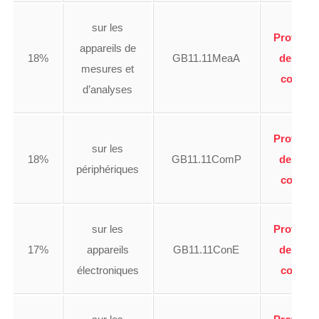
sur les
Profiter
appareils de
18%
GB11.11MeaA
de ce
mesures et
code
d’analyses
Profiter
sur les
18%
GB11.11ComP
de ce
périphériques
code
sur les
Profiter
17%
appareils
GB11.11ConE
de ce
électroniques
code