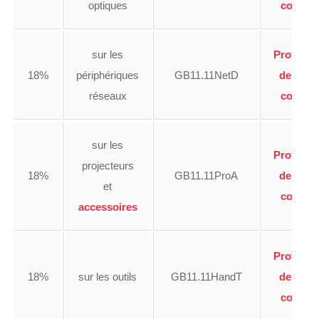
optiques
code
sur les
Profiter
18%
périphériques
GB11.11NetD
de ce
réseaux
code
sur les
Profiter
projecteurs
18%
GB11.11ProA
de ce
et
code
accessoires
Profiter
18%
sur les outils
GB11.11HandT
de ce
code