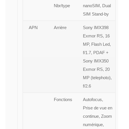
Nbr/type
nanoSIM, Dual
SIM Stand-by
APN
Arrière
Sony IMX398
Exmor RS, 16
MP, Flash Led,
f/1.7, PDAF +
Sony IMX350
Exmor RS, 20
MP (telephoto),
f/2.6
Fonctions
Autofocus,
Prise de vue en
continue, Zoom
numérique,