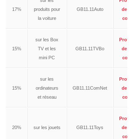
sur les
Profiter
17%
produits pour
GB11.11Auto
de ce
la voiture
code
sur les Box
Profiter
15%
TV et les
GB11.11TVBo
de ce
mini PC
code
sur les
Profiter
15%
ordinateurs
GB11.11ComNet
de ce
et réseau
code
Profiter
20%
sur les jouets
GB11.11Toys
de ce
code